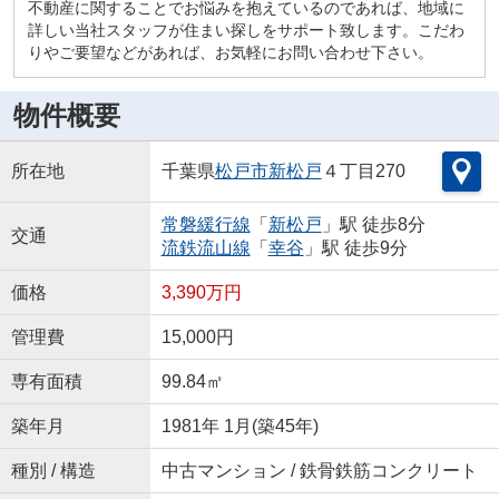
不動産に関することでお悩みを抱えているのであれば、地域に
詳しい当社スタッフが住まい探しをサポート致します。こだわ
りやご要望などがあれば、お気軽にお問い合わせ下さい。
物件概要
所在地
千葉県
松戸市
新松戸
４丁目270
常磐緩行線
「
新松戸
」駅 徒歩8分
交通
流鉄流山線
「
幸谷
」駅 徒歩9分
価格
3,390万円
管理費
15,000円
専有面積
99.84㎡
築年月
1981年 1月(築45年)
種別 / 構造
中古マンション / 鉄骨鉄筋コンクリート