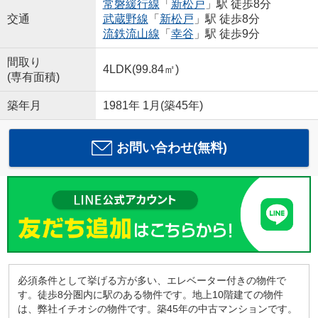
常磐緩行線
「
新松戸
」駅 徒歩8分
交通
武蔵野線
「
新松戸
」駅 徒歩8分
流鉄流山線
「
幸谷
」駅 徒歩9分
間取り
4LDK(99.84㎡)
(専有面積)
築年月
1981年 1月(築45年)
お問い合わせ(無料)
必須条件として挙げる方が多い、エレベーター付きの物件で
す。徒歩8分圏内に駅のある物件です。地上10階建ての物件
は、弊社イチオシの物件です。築45年の中古マンションです。