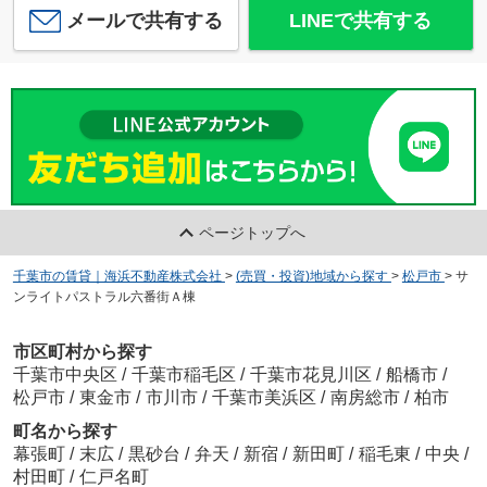
メールで共有する
LINEで共有する
ページトップへ
千葉市の賃貸｜海浜不動産株式会社
>
(売買・投資)地域から探す
>
松戸市
>
サ
ンライトパストラル六番街Ａ棟
市区町村から探す
千葉市中央区
/
千葉市稲毛区
/
千葉市花見川区
/
船橋市
/
松戸市
/
東金市
/
市川市
/
千葉市美浜区
/
南房総市
/
柏市
町名から探す
幕張町
/
末広
/
黒砂台
/
弁天
/
新宿
/
新田町
/
稲毛東
/
中央
/
村田町
/
仁戸名町