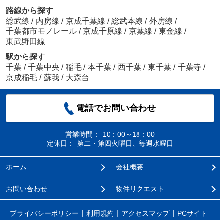
路線から探す
総武線
/
内房線
/
京成千葉線
/
総武本線
/
外房線
/
千葉都市モノレール
/
京成千原線
/
京葉線
/
東金線
/
東武野田線
駅から探す
千葉
/
千葉中央
/
稲毛
/
本千葉
/
西千葉
/
東千葉
/
千葉寺
/
京成稲毛
/
蘇我
/
大森台
電話でお問い合わせ
営業時間：
10：00～18：00
定休日：
第二・第四火曜日、毎週水曜日
ホーム
会社概要
お問い合わせ
物件リクエスト
プライバシーポリシー
利用規約
アクセスマップ
PCサイト