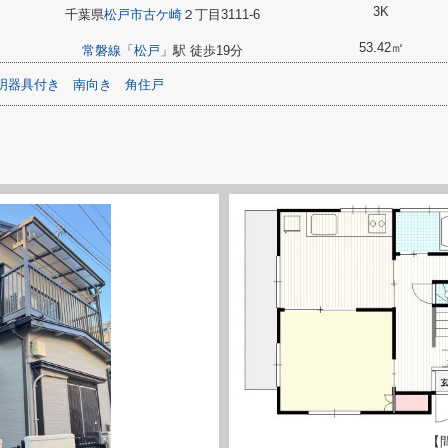
3K
千葉県
松戸市
古ケ崎
２丁目3111-6
53.42㎡
常磐線
「
松戸
」駅 徒歩19分
明器具付き
南向き
角住戸
【