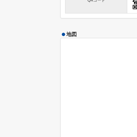
QRコード
地図