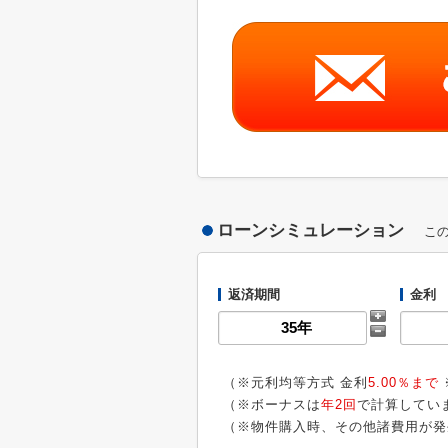
ローンシミュレーション
こ
返済期間
金利
（※元利均等方式 金利
5.00％まで
（※ボーナスは
年2回
で計算してい
（※物件購入時、その他諸費用が発