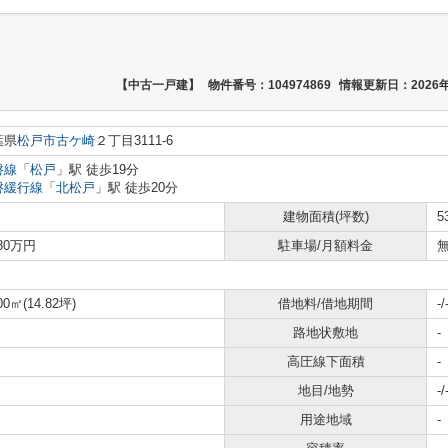
【中古一戸建】
物件番号：104974869
情報更新日：2026年
葉県
松戸市
古ケ崎
２丁目3111-6
磐線
「
松戸
」駅 徒歩19分
磐緩行線
「
北松戸
」駅 徒歩20分
建物面積(坪数)
5
380万円
駐車場/月額料金
無
00㎡(14.82坪)
借地料/借地期間
-/
路地状敷地
-
高圧線下面積
-
地目/地勢
-/
用途地域
-