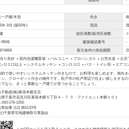
容積率
-
古一戸建/木造
向き
75年 9月 (築50年)
現況
建
総区画数/販売区画数
-/
介/即時
建築確認番号
-
974869
取引条件の有効期限
2
当り良好
室内洗濯機置場
バルコニー
プロパンガス
公営水道
公共
ンロ２口以上
システムキッチン
コンロ３口
バス・トイレ別
エアコ
能的で使いやすいシステムキッチン付きなので、お料理を楽しめます。南向きの
オシ。クローゼット付きの物件です。松戸市の松戸周辺で住まい探しをするの
社でなら、きっと素敵な一戸建てが見つかることでしょう。
浜不動産(株)幕張本郷支店
葉県千葉市花見川区幕張本郷５丁目４－７ ラ・ファイエット本郷１０１
:043-276-1055
県知事 (12) 第6133号
一社)千葉県宅地建物取引業協会