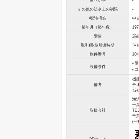
建ぺい率
-
その他の法令上の制限
-
種別/構造
中
築年月（築年数）
19
階建
2階
取引態様/引渡時期
仲
物件番号
104
陽
設備条件
コ
機
備考
チ
当
海
千
取扱会社
TEL
千葉
(