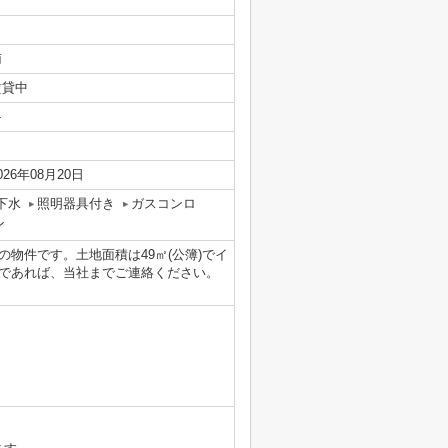
南
賃貸中
-
026年08月20日
下水
照明器具付き
ガスコンロ
ン
物件です。土地面積は49㎡(公簿)でイ
であれば、当社までご連絡ください。