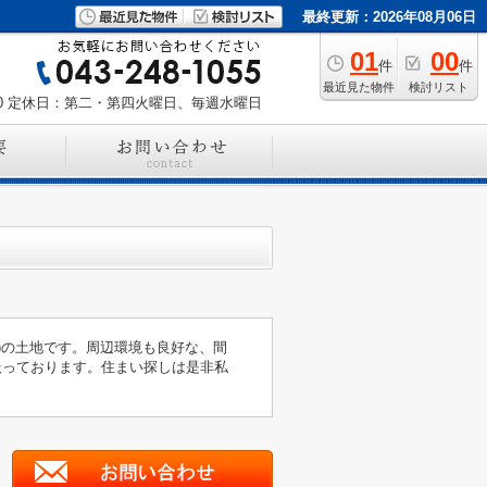
最終更新：2026年08月06日
01
00
件
件
最近見た物件
検討リスト
0
定休日：第二・第四火曜日、毎週水曜日
簿)の土地です。周辺環境も良好な、間
扱っております。住まい探しは是非私