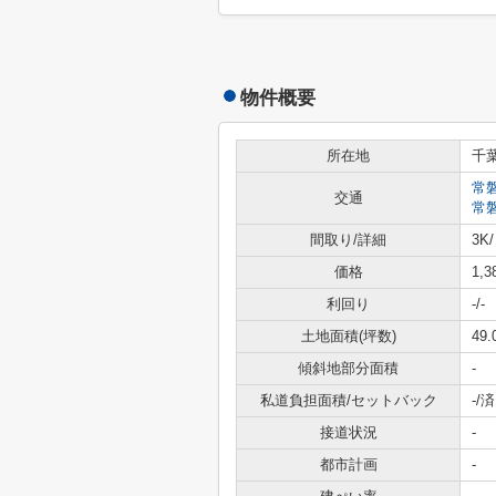
物件概要
所在地
千
常
交通
常
間取り/詳細
3K/
価格
1,
利回り
-
/-
土地面積(坪数)
49.
傾斜地部分面積
-
私道負担面積/セットバック
-/済
接道状況
-
都市計画
-