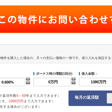
の物件を購入した場合の、月々の支払い価格の一例です。借り入れを保証する
ボーナス時の増額(1回分)
借入金額：
※返済年数
5～50
年まで入力できます）
毎月の返済額
ます。
1000万円
まで入力できます）
生する場合がございます）