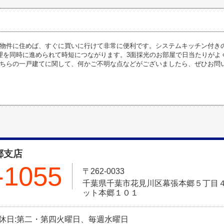
物件に住めば、すぐに買いに行けて非常に便利です。システムキッチン付き
理を同時に進められて時短につながります。3面採光のお部屋で日当たりがよ
ちらの一戸建てに関して、何かご不明な点などがございましたら、ぜひお問
郷支店
-1055
〒262-0033
千葉県千葉市花見川区幕張本郷５丁目４
ット本郷１０１
0 定休日:第二・第四火曜日、毎週水曜日