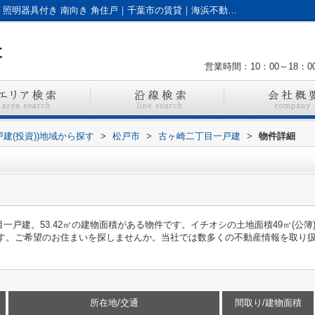
古ヶ崎二丁目一戸建｜バルコニー エアコン 照明器具付き 南向き 角住戸｜千葉市の賃貸｜海浜不動産株式会社
営業時間：10：00～18：0
戸建(投資))地域から探す
>
松戸市
>
古ヶ崎二丁目一戸建
>
物件詳細
一戸建。53.42㎡の建物面積がある物件です。イチオシの土地面積49㎡(公
です。ご希望のお住まいを探しませんか。当社では数多くの不動産情報を取り
所在地/交通
間取り/建物面積