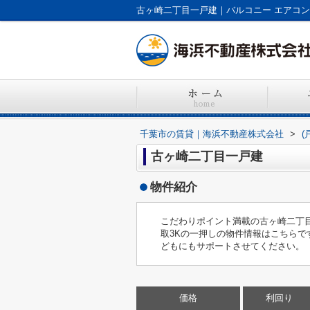
千葉市の賃貸｜海浜不動産株式会社
>
(
古ヶ崎二丁目一戸建
物件紹介
こだわりポイント満載の古ヶ崎二丁目
取3Kの一押しの物件情報はこちら
どもにもサポートさせてください。
価格
利回り