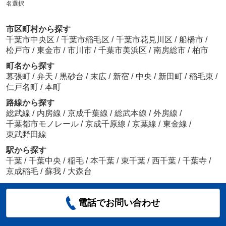
名選択
市区町村から探す
千葉市中央区
/
千葉市稲毛区
/
千葉市花見川区
/
船橋市
/
松戸市
/
東金市
/
市川市
/
千葉市美浜区
/
南房総市
/
柏市
町名から探す
幕張町
/
弁天
/
黒砂台
/
末広
/
新宿
/
中央
/
新田町
/
稲毛東
/
仁戸名町
/
本町
路線から探す
総武線
/
内房線
/
京成千葉線
/
総武本線
/
外房線
/
千葉都市モノレール
/
京成千原線
/
京葉線
/
東金線
/
東武野田線
駅から探す
千葉
/
千葉中央
/
稲毛
/
本千葉
/
東千葉
/
西千葉
/
千葉寺
/
京成稲毛
/
蘇我
/
大森台
電話でお問い合わせ