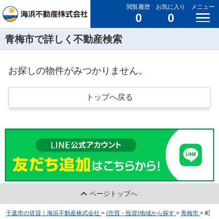
閲覧履歴
お気に入り
メニュー
0
0
青梅市で詳しく不動産検索
お探しの物件がみつかりません。
トップへ戻る
ページトップへ
千葉市の賃貸｜海浜不動産株式会社
>
(売買・投資)地域から探す
>
青梅市
>
町