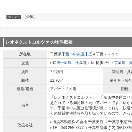
【外観】
コメント
レオネクストコルツァ
の物件概要
所在地
千葉県
千葉市中央区
末広
４丁目７－１１
京成千原線
「
千葉寺
」駅 徒歩9分
京葉線
「
交通
賃料
7.9万円
管理費・共
面積
21.70㎡
築年月（築
種別/構造
アパート / 木造
階建
「レオネクストコルツァ」：千葉市中央区エリ
えられている満足度の高いアパートです。駅か
備考
す。千葉市中央区は住環境が整っており、快適
くの賃貸物件情報を取り扱っているので、きっ
海浜不動産株式会社 千葉支店
千葉県千葉市
取扱会社
TEL:043-255-8877
千葉県知事 (12) 第6133