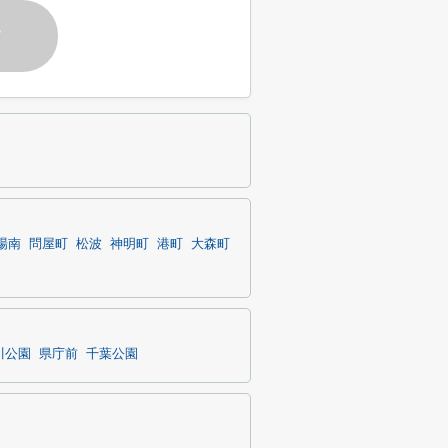
す
場南
問屋町
松波
神明町
港町
大森町
川公園
県庁前
千葉公園