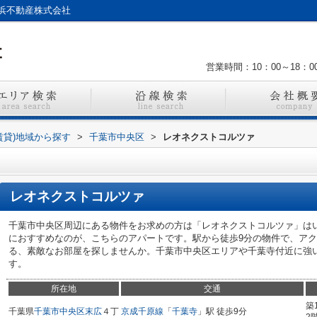
浜不動産株式会社
営業時間：10：00～18：0
賃貸)地域から探す
>
千葉市中央区
>
レオネクストコルツァ
レオネクストコルツァ
千葉市中央区周辺にある物件をお求めの方は「レオネクストコルツァ」は
におすすめなのが、こちらのアパートです。駅から徒歩9分の物件で、ア
る、素敵なお部屋を探しませんか。千葉市中央区エリアや千葉寺付近に強
す。
所在地
交通
築
千葉県
千葉市中央区
末広
４丁
京成千原線
「
千葉寺
」駅 徒歩9分