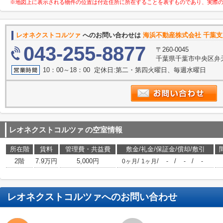
※地図上に表示される物件の位置は付近住所に所在することを表すものであり、実際
レオネクストコルツァ
へのお問い合わせは
海浜不動産株式会社 千葉
043-255-8877
〒260-0045
千葉県千葉市中央区弁
10：00～18：00 定休日:第二・第四火曜日、毎週水曜日
レオネクストコルツァ
の空室情報
所在階
賃料
管理費・共益費
敷金/礼金/保証金/償却/敷引
2階
7.9万円
5,000円
/
/
/
/
0ヶ月
1ヶ月
-
-
-
レオネクストコルツァ
へのお問い合わせ