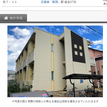
2
目７－１１
京葉線
「
蘇我
」駅 徒歩17分
木
物件情報
※写真や図と実際の現状とが異なる場合は現状を優先させていただきます