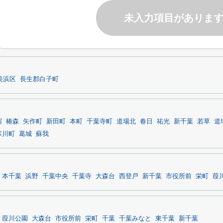
未入力項目がありま
美浜区
長生郡白子町
宿
椿森
矢作町
新田町
本町
千葉寺町
道場北
春日
祐光
新千葉
若草
道
寒川町
葛城
蘇我
本千葉
浜野
千葉中央
千葉寺
大森台
西登戸
新千葉
市役所前
栄町
葭
葭川公園
大森台
市役所前
栄町
千葉
千葉みなと
東千葉
新千葉