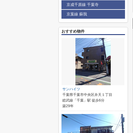
京成千原線 千葉寺
京葉線 蘇我
おすすめ物件
サンハイツ
千葉県千葉市中央区弁天１丁目
総武線「千葉」駅 徒歩6分
築29年