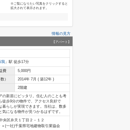
※ご覧になりたい写真をクリックすると
拡大されて表示されます。
情報の見方
【アパート】
蘇我
」駅 徒歩17分
益費
5,000円
年数）
2014年 7月 ( 築12年 )
2階建
アの新居にピッタリ。住む人のことも考
ら徒歩9分の物件で、アクセス良好で
な暮らしが実現できます。当社は、数多
と気になる物件が見つかるはずです。
中央区弁天１丁目２－１２
号
(一社)千葉県宅地建物取引業協会