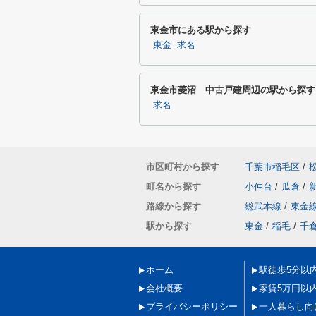
東金市にある駅から探す
東金
求名
東金市菱沼 中古戸建周辺の駅から探す
求名
市区町村から探す
千葉市稲毛区
/
町名から探す
小仲台
/
瓜倉
/
路線から探す
総武本線
/
東金
駅から探す
東金
/
稲毛
/
千
ホーム
駅徒歩5分以
会社概要
家賃5万円以
プライバシーポリシー
一人暮らし向