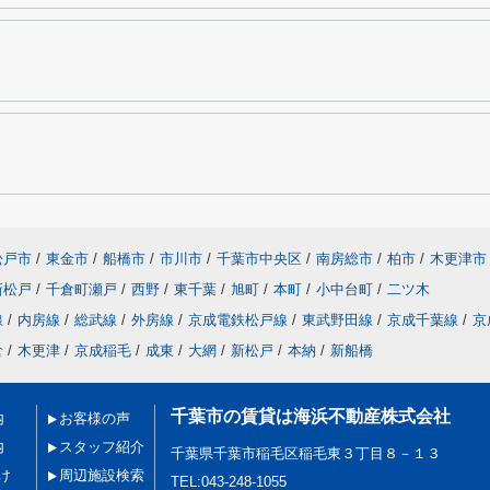
松戸市
/
東金市
/
船橋市
/
市川市
/
千葉市中央区
/
南房総市
/
柏市
/
木更津市
新松戸
/
千倉町瀬戸
/
西野
/
東千葉
/
旭町
/
本町
/
小中台町
/
二ツ木
線
/
内房線
/
総武線
/
外房線
/
京成電鉄松戸線
/
東武野田線
/
京成千葉線
/
京
倉
/
木更津
/
京成稲毛
/
成東
/
大網
/
新松戸
/
本納
/
新船橋
千葉市の賃貸は海浜不動産株式会社
内
お客様の声
内
スタッフ紹介
千葉県千葉市稲毛区稲毛東３丁目８－１３
け
周辺施設検索
TEL:043-248-1055