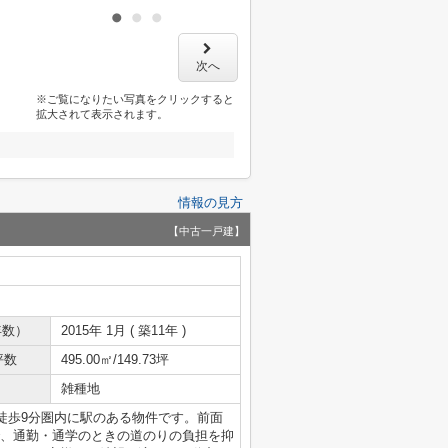
次へ
※ご覧になりたい写真をクリックすると
拡大されて表示されます。
情報の見方
【中古一戸建】
年数）
2015年 1月 ( 築11年 )
坪数
495.00㎡/149.73坪
雑種地
徒歩9分圏内に駅のある物件です。前面
で、通勤・通学のときの道のりの負担を抑