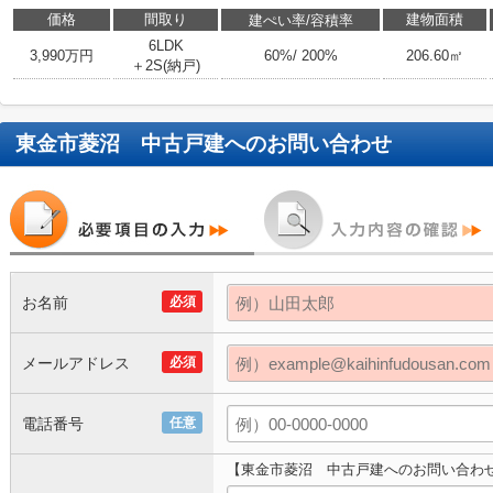
価格
間取り
建物面積
建ぺい率/容積率
6LDK
3,990万円
60%/ 200%
206.60㎡
＋2S(納戸)
東金市菱沼 中古戸建
へのお問い合わせ
お名前
必須
メールアドレス
必須
電話番号
任意
【東金市菱沼 中古戸建へのお問い合わ