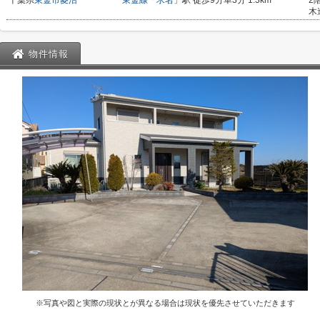
千葉県
東金市
菱沼
東金線
「
求名
」駅 徒歩9分車3分 1.3km
2
木
物件情報
※写真や図と実際の現状とが異なる場合は現状を優先させていただきます