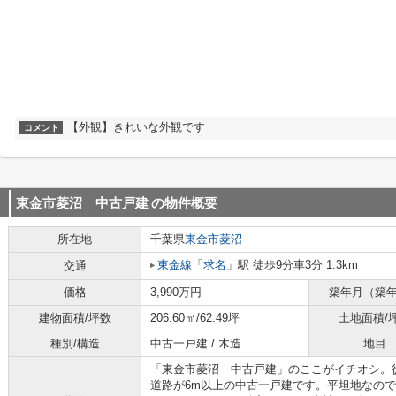
【外観】きれいな外観です
コメント
東金市菱沼 中古戸建
の物件概要
所在地
千葉県
東金市
菱沼
東金線
「
求名
」駅 徒歩9分車3分 1.3km
交通
価格
3,990万円
築年月（築
建物面積/坪数
206.60㎡/62.49坪
土地面積/
種別/構造
中古一戸建 / 木造
地目
「東金市菱沼 中古戸建」のここがイチオシ。
道路が6m以上の中古一戸建です。平坦地なの