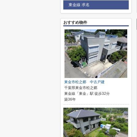
東金線 求名
おすすめ物件
東金市松之郷 中古戸建
千葉県東金市松之郷
東金線「東金」駅 徒歩32分
築36年