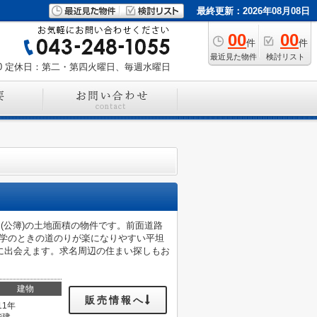
最終更新：2026年08月08日
00
00
件
件
最近見た物件
検討リスト
0
定休日：第二・第四火曜日、毎週水曜日
(公簿)の土地面積の物件です。前面道路
通学のときの道のりが楽になりやすい平坦
に出会えます。求名周辺の住まい探しもお
建物
販売情報へ
11年