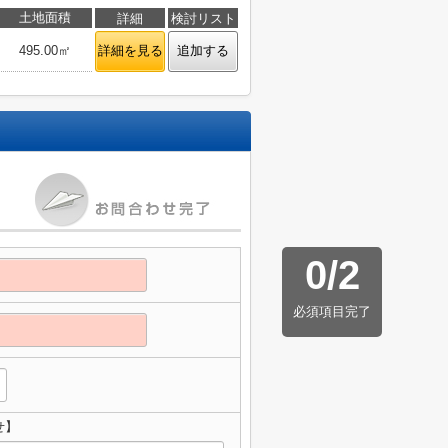
土地面積
詳細
検討リスト
495.00㎡
詳細を見る
追加する
0
/
2
必須項目完了
せ】