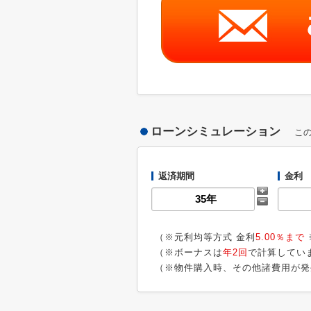
ローンシミュレーション
こ
返済期間
金利
（※元利均等方式 金利
5.00％まで
（※ボーナスは
年2回
で計算してい
（※物件購入時、その他諸費用が発