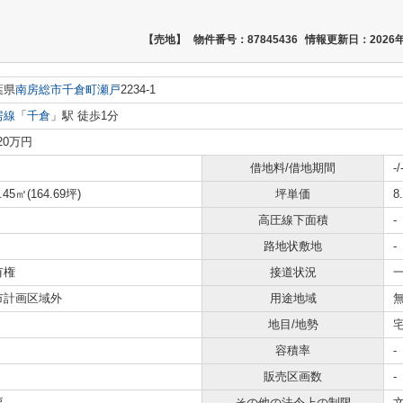
【売地】
物件番号：87845436
情報更新日：2026年
葉県
南房総市
千倉町瀬戸
2234-1
房線
「
千倉
」駅 徒歩1分
320万円
借地料/借地期間
-/
.45㎡(164.69坪)
坪単価
8
高圧線下面積
-
路地状敷地
-
有権
接道状況
一
市計画区域外
用途地域
地目/地勢
容積率
-
販売区画数
-
要
その他の法令上の制限