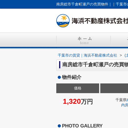
南房総市千倉町瀬戸の売買物件｜｜千葉市
千葉市の賃貸｜海浜不動産株式会社
>
(
南房総市千倉町瀬戸の売買
物件紹介
価格
1,320
千葉県
万円
内
PHOTO GALLERY