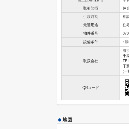
取引態様
仲
引渡時期
相
最適用途
住
物件番号
878
陽
設備条件
海
千
取扱会社
TEL
千葉
(
QRコード
地図