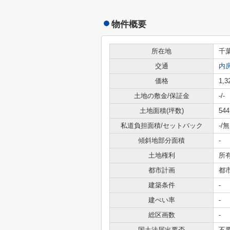
物件概要
所在地
千
交通
内
価格
1,
土地の敷金/保証金
-/-
土地面積(坪数)
544
私道負担面積/セットバック
-/無
傾斜地部分面積
-
土地権利
所
都市計画
都
建築条件
-
建ぺい率
-
総区画数
-
国土法届出要否
不