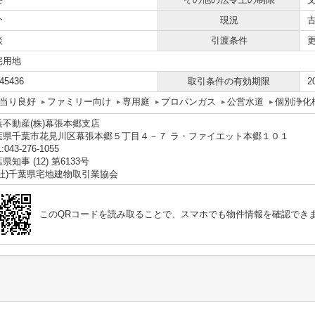
介
現況
談
引渡条件
宅用地
45436
取引条件の有効期限
2
当り良好
ファミリー向け
専用庭
プロパンガス
公営水道
個別浄化
浜不動産(株)幕張本郷支店
葉県千葉市花見川区幕張本郷５丁目４－７ ラ・ファイエット本郷１０１
:043-276-1055
県知事 (12) 第6133号
一社)千葉県宅地建物取引業協会
このQRコードを読み取ることで、スマホでも物件情報を確認でき