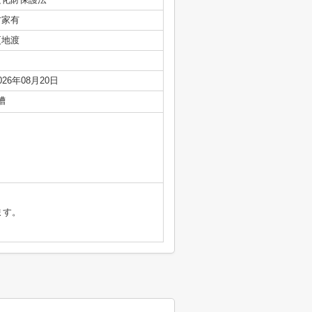
古家有
更地渡
026年08月20日
槽
ます。