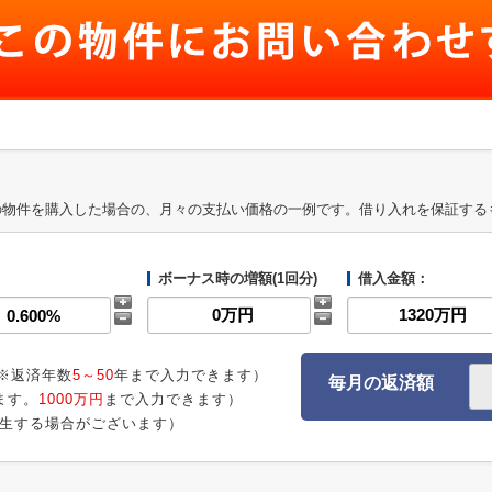
の物件を購入した場合の、月々の支払い価格の一例です。借り入れを保証する
ボーナス時の増額(1回分)
借入金額：
※返済年数
5～50
年まで入力できます）
毎月の返済額
ます。
1000万円
まで入力できます）
生する場合がございます）