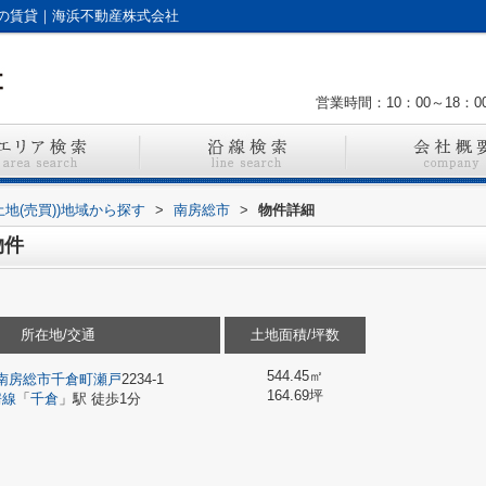
の賃貸｜海浜不動産株式会社
営業時間：10：00～18：0
土地(売買))地域から探す
>
南房総市
>
物件詳細
物件
所在地/交通
土地面積/坪数
544.45㎡
南房総市
千倉町瀬戸
2234-1
164.69坪
房線
「
千倉
」駅 徒歩1分