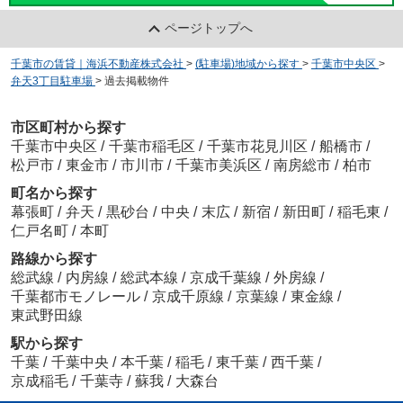
ページトップへ
千葉市の賃貸｜海浜不動産株式会社
>
(駐車場)地域から探す
>
千葉市中央区
>
弁天3丁目駐車場
>
過去掲載物件
市区町村から探す
千葉市中央区
/
千葉市稲毛区
/
千葉市花見川区
/
船橋市
/
松戸市
/
東金市
/
市川市
/
千葉市美浜区
/
南房総市
/
柏市
町名から探す
幕張町
/
弁天
/
黒砂台
/
中央
/
末広
/
新宿
/
新田町
/
稲毛東
/
仁戸名町
/
本町
路線から探す
総武線
/
内房線
/
総武本線
/
京成千葉線
/
外房線
/
千葉都市モノレール
/
京成千原線
/
京葉線
/
東金線
/
東武野田線
駅から探す
千葉
/
千葉中央
/
本千葉
/
稲毛
/
東千葉
/
西千葉
/
京成稲毛
/
千葉寺
/
蘇我
/
大森台