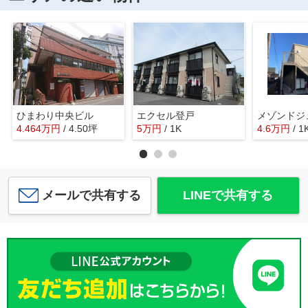
ひまわり中央ビル
エクセル登戸
4.464
万
円
/ 4.50坪
5
万
円
/ 1K
4.6
万
円
/ 1
メールで共有する
LINEで共有する