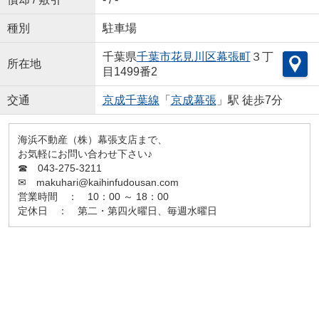
種別
駐車場
千葉県
千葉市花見川区
幕張町
３丁
所在地
目1499番2
交通
京成千葉線
「
京成幕張
」駅 徒歩7分
海浜不動産（株）幕張支店まで、
お気軽にお問い合わせ下さい♪
☎ 043-275-3211
✉ makuhari@kaihinfudousan.com
営業時間 ： 10：00 ～ 18：00
定休日 ： 第二・第四火曜日、毎週水曜日