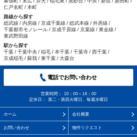
幕張町
/
末広
/
弁天
/
稲毛東
/
黒砂台
/
中央
/
新宿
/
新田町
/
仁戸名町
/
本町
路線から探す
総武線
/
内房線
/
京成千葉線
/
総武本線
/
外房線
/
千葉都市モノレール
/
京成千原線
/
京葉線
/
東金線
/
東武野田線
駅から探す
千葉
/
千葉中央
/
稲毛
/
本千葉
/
千葉寺
/
西千葉
/
京成稲毛
/
蘇我
/
東千葉
/
大森台
電話でお問い合わせ
営業時間：
10：00～18：00
定休日：
第二・第四火曜日、毎週水曜日
ホーム
会社概要
お問い合わせ
物件リクエスト