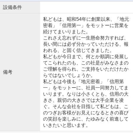
設備条件
私どもは、昭和54年に創業以来、「地元
密着」「信用第一」をモットーに営業を
続けてまいりました。
これさえ忘れずに一生懸命努力すれば、
長い間には必ず分かっていただける、報
われる、と固く信じてきました。
私どもが今日まで、何とか順調に発展し
てこられたのも、この社是がみなさまの
ご理解を得られ、ご支持をいただけたか
備考
らではないでしょうか。
私どもは今後も「地元密着」「信用第
一」をモットーに、社員一同努力してま
いります。なりは小さくとも、信用の大
きさ、親切の大きさでは大手企業を凌
ぐ。そんな会社を目指して私どもは、こ
のつぎお客様がお見えになるときの喜び
の笑顔を楽しみに、たゆみなく前進して
いきたいと思います。