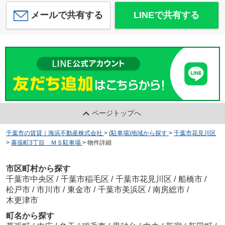
メールで共有する
LINEで共有する
ページトップへ
千葉市の賃貸｜海浜不動産株式会社
>
(駐車場)地域から探す
>
千葉市花見川区
>
幕張町3丁目 ＭＳ駐車場
>
物件詳細
市区町村から探す
千葉市中央区
/
千葉市稲毛区
/
千葉市花見川区
/
船橋市
/
松戸市
/
市川市
/
東金市
/
千葉市美浜区
/
南房総市
/
木更津市
町名から探す