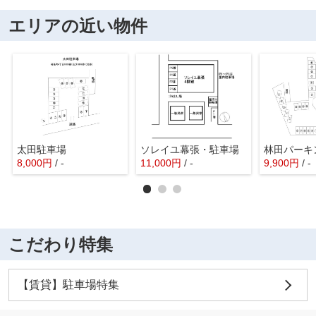
エリアの近い物件
太田駐車場
ソレイユ幕張・駐車場
林田パーキ
8,000
円
/ -
11,000
円
/ -
9,900
円
/ -
こだわり特集
【賃貸】駐車場特集