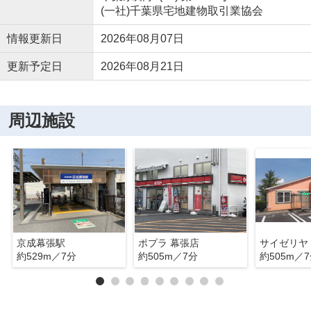
(一社)千葉県宅地建物取引業協会
情報更新日
2026年08月07日
更新予定日
2026年08月21日
周辺施設
京成幕張駅
ポプラ 幕張店
サイゼリヤ
約529m／7分
約505m／7分
約505m／