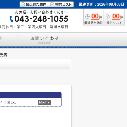
最終更新：2026年08月08日
00
00
件
件
最近見た物件
検討リスト
0
定休日：第二・第四火曜日、毎週水曜日
祐光店
丁目1-1
MAP
▼