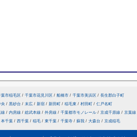
千葉市稲毛区
/
千葉市花見川区
/
船橋市
/
千葉市美浜区
/
長生郡白子町
中央
/
黒砂台
/
末広
/
新宿
/
新田町
/
稲毛東
/
村田町
/
仁戸名町
葉線
/
内房線
/
総武本線
/
外房線
/
千葉都市モノレール
/
京成千原線
/
京葉線
本千葉
/
西千葉
/
稲毛
/
東千葉
/
千葉寺
/
蘇我
/
大森台
/
京成稲毛