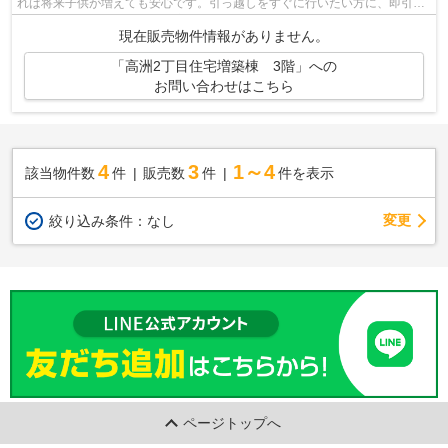
れば将来子供が増えても安心です。引っ越しをすぐに行いたい方に、即引渡
しできる物件があります。快適に生活...
現在販売物件情報がありません。
「高洲2丁目住宅増築棟 3階」への
お問い合わせはこちら
4
3
1～4
該当物件数
件
販売数
件
件を表示
変更
絞り込み条件：
なし
ページトップへ