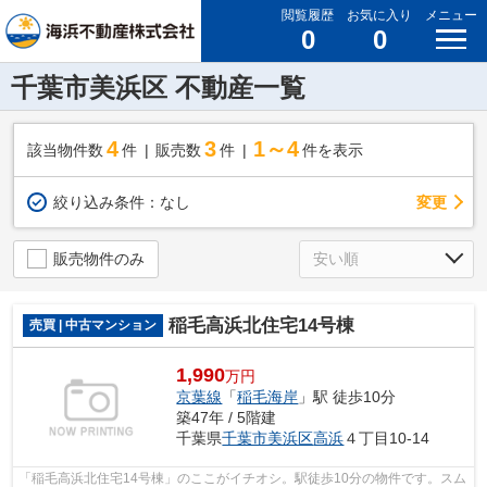
閲覧履歴
お気に入り
メニュー
0
0
千葉市美浜区 不動産一覧
4
3
1～4
該当物件数
件
販売数
件
件を表示
変更
絞り込み条件：
なし
販売物件のみ
稲毛高浜北住宅14号棟
売買 | 中古マンション
1,990
万円
京葉線
「
稲毛海岸
」駅 徒歩10分
築47年 / 5階建
千葉県
千葉市美浜区
高浜
４丁目10-14
「稲毛高浜北住宅14号棟」のここがイチオシ。駅徒歩10分の物件です。スム