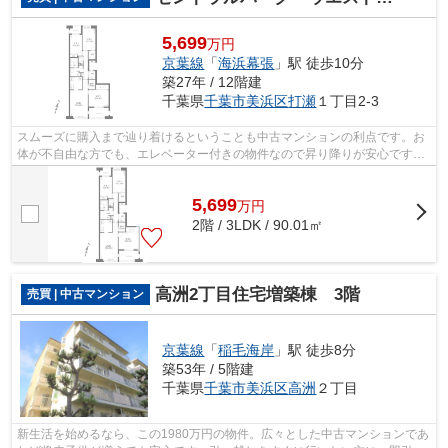
5,699
万円
京葉線
「
海浜幕張
」駅 徒歩10分
築27年 / 12階建
千葉県
千葉市美浜区
打瀬
１丁目2-3
スムーズに購入まで辿り着けるということも中古マンションの利点です。お
体が不自由な方でも、エレベーター付きの物件なので昇り降りが安心です。
こちらは12階建ての建物です。立地し...
5,699
万
円
2階 / 3LDK / 90.01㎡
高洲2丁目住宅増築棟 3階
売買 | 中古マンション
京葉線
「
稲毛海岸
」駅 徒歩8分
築53年 / 5階建
千葉県
千葉市美浜区
高洲
２丁目
新生活を始めるなら、この1980万円の物件。広々とした中古マンションであ