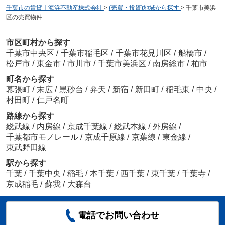
千葉市の賃貸｜海浜不動産株式会社
>
(売買・投資)地域から探す
>
千葉市美浜
区の売買物件
市区町村から探す
千葉市中央区
/
千葉市稲毛区
/
千葉市花見川区
/
船橋市
/
松戸市
/
東金市
/
市川市
/
千葉市美浜区
/
南房総市
/
柏市
町名から探す
幕張町
/
末広
/
黒砂台
/
弁天
/
新宿
/
新田町
/
稲毛東
/
中央
/
村田町
/
仁戸名町
路線から探す
総武線
/
内房線
/
京成千葉線
/
総武本線
/
外房線
/
千葉都市モノレール
/
京成千原線
/
京葉線
/
東金線
/
東武野田線
駅から探す
千葉
/
千葉中央
/
稲毛
/
本千葉
/
西千葉
/
東千葉
/
千葉寺
/
京成稲毛
/
蘇我
/
大森台
電話でお問い合わせ