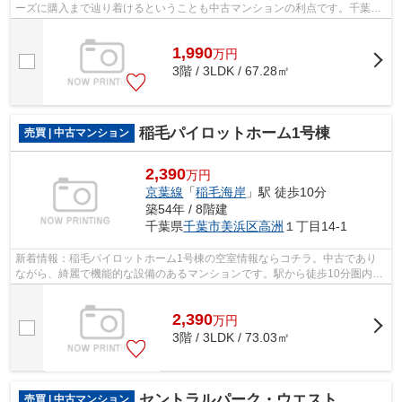
ーズに購入まで辿り着けるということも中古マンションの利点です。千葉市
美浜区で快適に暮らせる物件をお求め...
1,990
万
円
3階 / 3LDK / 67.28㎡
稲毛パイロットホーム1号棟
売買 | 中古マンション
2,390
万円
京葉線
「
稲毛海岸
」駅 徒歩10分
築54年 / 8階建
千葉県
千葉市美浜区
高洲
１丁目14-1
新着情報：稲毛パイロットホーム1号棟の空室情報ならコチラ。中古であり
ながら、綺麗で機能的な設備のあるマンションです。駅から徒歩10分圏内に
立地しています。ご家族で有意義に暮ら...
2,390
万
円
3階 / 3LDK / 73.03㎡
セントラルパーク・ウエストD棟
売買 | 中古マンション