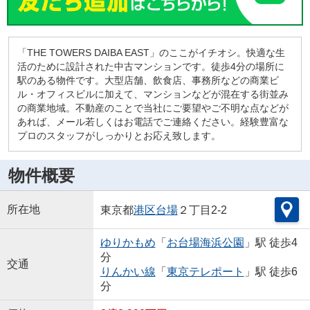
「THE TOWERS DAIBA EAST」のここがイチオシ。快適な生
活のために設計された中古マンションです。徒歩4分の場所に
駅のある物件です。大型店舗、飲食店、事務所などの商業ビ
ル・オフィスビルに加えて、マンションなどが混在する街並み
の商業地域。不動産のことで当社にご要望やご不明な点などが
あれば、メール若しくはお電話でご連絡ください。経験豊富な
プロのスタッフがしっかりとお応え致します。
物件概要
所在地
東京都
港区
台場
２丁目2-2
ゆりかもめ
「
お台場海浜公園
」駅 徒歩4
分
交通
りんかい線
「
東京テレポート
」駅 徒歩6
分