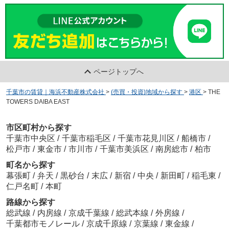
ページトップへ
千葉市の賃貸｜海浜不動産株式会社
>
(売買・投資)地域から探す
>
港区
>
THE
TOWERS DAIBA EAST
市区町村から探す
千葉市中央区
/
千葉市稲毛区
/
千葉市花見川区
/
船橋市
/
松戸市
/
東金市
/
市川市
/
千葉市美浜区
/
南房総市
/
柏市
町名から探す
幕張町
/
弁天
/
黒砂台
/
末広
/
新宿
/
中央
/
新田町
/
稲毛東
/
仁戸名町
/
本町
路線から探す
総武線
/
内房線
/
京成千葉線
/
総武本線
/
外房線
/
千葉都市モノレール
/
京成千原線
/
京葉線
/
東金線
/