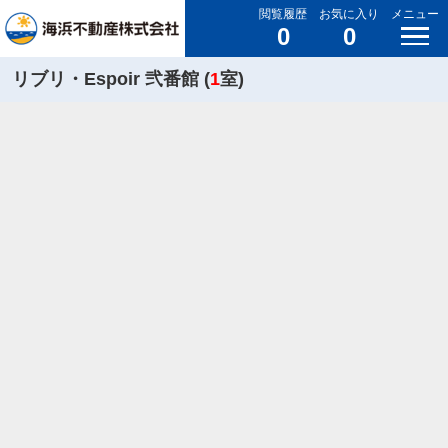
閲覧履歴
お気に入り
メニュー
0
0
リブリ・Espoir 弐番館 (
1
室)