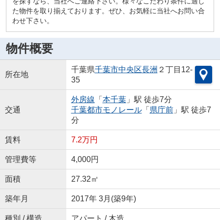
を探すなら、当社へご連絡下さい。様々なこだわり条件に適し
た物件を取り揃えております。ぜひ、お気軽に当社へお問い合
わせ下さい。
物件概要
千葉県
千葉市中央区
長洲
２丁目12-
所在地
35
外房線
「
本千葉
」駅 徒歩7分
交通
千葉都市モノレール
「
県庁前
」駅 徒歩7
分
賃料
7.2万円
管理費等
4,000円
面積
27.32㎡
築年月
2017年 3月(築9年)
種別 / 構造
アパート / 木造