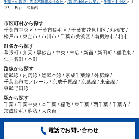
千葉市の賃貸｜海浜不動産株式会社
>
(賃貸)地域から探す
>
千葉市中央区
>
リ
ヴィクトリアンコート千葉
ブリ・Espoir 弐番館
7.5
万
円
/ 1DK
市区町村から探す
千葉市中央区
/
千葉市稲毛区
/
千葉市花見川区
/
船橋市
/
松戸市
/
東金市
/
市川市
/
千葉市美浜区
/
南房総市
/
柏市
町名から探す
幕張町
/
弁天
/
黒砂台
/
中央
/
末広
/
新宿
/
新田町
/
稲毛東
/
仁戸名町
/
本町
路線から探す
総武線
/
内房線
/
総武本線
/
京成千葉線
/
外房線
/
千葉都市モノレール
/
京成千原線
/
京葉線
/
東金線
/
東武野田線
駅から探す
千葉
/
千葉中央
/
本千葉
/
稲毛
/
東千葉
/
西千葉
/
千葉寺
/
京成稲毛
/
蘇我
/
大森台
電話でお問い合わせ