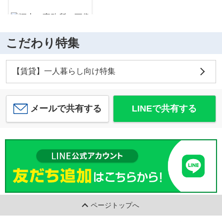
こだわり特集
深山 事務所
7
万
円
/ 7.19坪
【賃貸】一人暮らし向け特集
メールで共有する
LINEで共有する
カメリヤハイツ
4.5
万
円
/ 1K
ページトップへ