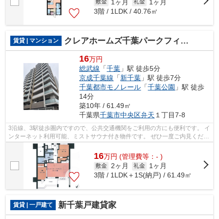
1ヶ月
1ヶ月
敷金
礼金
3階 / 1LDK / 40.76㎡
クレアホームズ千葉パークフィールズ
賃貸 | マンション
16
万円
総武線
「
千葉
」駅 徒歩5分
京成千葉線
「
新千葉
」駅 徒歩7分
千葉都市モノレール
「
千葉公園
」駅 徒歩
14分
築10年 / 61.49㎡
千葉県
千葉市中央区
弁天
１丁目7-8
3沿線、3駅徒歩圏内ですので、公共交通機関をご利用の方にも便利です。 イ
ンターネット利用可能、ミストサウナ付き物件です。 ぜひ一度ご内見くださ
い。
16
万
円
(管理費等：- )
2ヶ月
1ヶ月
敷金
礼金
3階 / 1LDK＋1S(納戸) / 61.49㎡
新千葉戸建貸家
賃貸 | 一戸建て