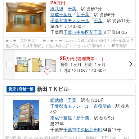
25
万円
総武線
「
千葉
」駅 徒歩7分
京成千葉線
「
新千葉
」駅 徒歩6分
千葉都市モノレール
「
千葉
」駅 徒歩11分
築25年 / 140.60㎡
千葉県
千葉市中央区
新千葉
３丁目14-15
★☆★ 賃料改定！ ★☆★ ヘーベルハウス施工の駅近物件！JR千葉駅まで
徒歩7分・京成千葉駅まで徒歩6分と好アクセスの戸建物件！！ JR千葉駅西
口再開発により利便性向上、幼稚園隣接・小...
25
万
円
(管理費等：- )
1ヶ月
1ヶ月
敷金
礼金
1-2階 / 2LDK / 140.60㎡
新田ＴＫビル
賃貸 | 店舗一部
総武線
「
千葉
」駅 徒歩11分
千葉都市モノレール
「
市役所前
」駅 徒歩
4分
京成千葉線
「
新千葉
」駅 徒歩9分
築27年
千葉県
千葉市中央区
新田町
34番17号
駅が周辺に2つあるので行動範囲が広がります。賃料は11万円です。こちら