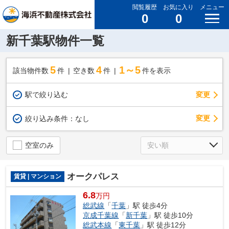
閲覧履歴
お気に入り
メニュー
0
0
新千葉駅物件一覧
5
4
1～5
該当物件数
件
空き数
件
件を表示
駅で絞り込む
変更
変更
絞り込み条件：
なし
空室のみ
オークパレス
賃貸 | マンション
6.8
万円
総武線
「
千葉
」駅 徒歩4分
京成千葉線
「
新千葉
」駅 徒歩10分
総武本線
「
東千葉
」駅 徒歩12分