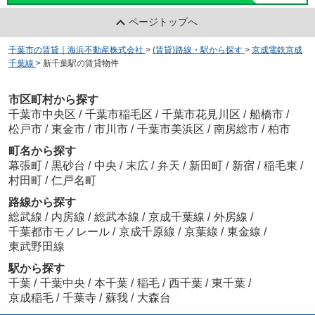
ページトップへ
千葉市の賃貸｜海浜不動産株式会社
>
(賃貸)路線・駅から探す
>
京成電鉄京成
千葉線
>
新千葉駅の賃貸物件
市区町村から探す
千葉市中央区
/
千葉市稲毛区
/
千葉市花見川区
/
船橋市
/
松戸市
/
東金市
/
市川市
/
千葉市美浜区
/
南房総市
/
柏市
町名から探す
幕張町
/
黒砂台
/
中央
/
末広
/
弁天
/
新田町
/
新宿
/
稲毛東
/
村田町
/
仁戸名町
路線から探す
総武線
/
内房線
/
総武本線
/
京成千葉線
/
外房線
/
千葉都市モノレール
/
京成千原線
/
京葉線
/
東金線
/
東武野田線
駅から探す
千葉
/
千葉中央
/
本千葉
/
稲毛
/
西千葉
/
東千葉
/
京成稲毛
/
千葉寺
/
蘇我
/
大森台