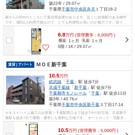
築22年 / 29.07㎡
千葉県
千葉市中央区
弁天
１丁目18-2
家から145mのところに千葉信用金庫があります。近くに始発駅のある物件
です。3駅以上利用可能なので、とても利便性が高いのが魅力です。造りと
デザインに関して、自信をもって情報を提...
6.8
万
円
(管理費等：6,000円 )
1ヶ月
1ヶ月
敷金
礼金
5階 / 1K / 29.07㎡
ＭＯＥ新千葉
賃貸 | アパート
10.5
万円
総武線
「
千葉
」駅 徒歩7分
京成千葉線
「
新千葉
」駅 徒歩7分
千葉都市モノレール
「
千葉
」駅 徒歩11分
築3年 / 40.76㎡
千葉県
千葉市中央区
新千葉
３丁目17-14
セキスイハイム施工のお部屋！千葉駅西口まで徒歩7分の好立地、京成新千
葉駅も徒歩7分で通勤・通学にも便利な立地です。 オートロック・宅配ＢＯ
Ｘ・広々ＷＩＣ・在宅ワークにも対応し...
10.5
万
円
(管理費等：5,000円 )