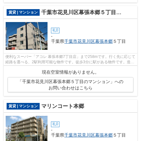
千葉市花見川区幕張本郷５丁目のマンション
賃貸 | マンション
礼0
-
千葉県
千葉市花見川区
幕張本郷
５丁目
便利なスーパー「アコレ 幕張本郷7丁目店」まで258mです。行く先に応じて
経路を選べる、2駅利用可能な物件です。徒歩3分に駅がある物件です。造り
とデザインに関して、自信をもって情...
現在空室情報がありません。
「千葉市花見川区幕張本郷５丁目のマンション」への
お問い合わせはこちら
マリンコート本郷
賃貸 | マンション
礼0
-
千葉県
千葉市花見川区
幕張本郷
５丁目