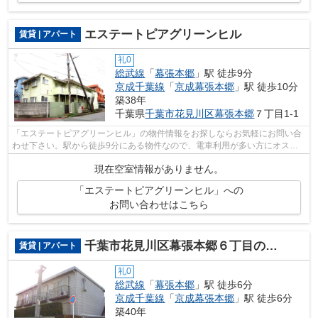
エステートピアグリーンヒル
賃貸 | アパート
礼0
総武線
「
幕張本郷
」駅 徒歩9分
京成千葉線
「
京成幕張本郷
」駅 徒歩10分
築38年
千葉県
千葉市花見川区
幕張本郷
７丁目1-1
「エステートピアグリーンヒル」の物件情報をお探しならお気軽にお問い合
わせ下さい。駅から徒歩9分にある物件なので、電車利用が多い方にオスス
メです。使い勝手の良いアパートでイチ...
現在空室情報がありません。
「エステートピアグリーンヒル」への
お問い合わせはこちら
千葉市花見川区幕張本郷６丁目のアパート
賃貸 | アパート
礼0
総武線
「
幕張本郷
」駅 徒歩6分
京成千葉線
「
京成幕張本郷
」駅 徒歩6分
築40年