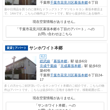
千葉県
千葉市花見川区
幕張本郷
６丁目
薬や日用品を買うのに便利なドラッグストア マツモトキヨシ 幕張本郷店ま
で、14mです。こちらの物件はアパートです。駅から徒歩6分にある物件な
ので、電車利用が多い方にオススメです...
現在空室情報がありません。
「千葉市花見川区幕張本郷６丁目のアパート」への
お問い合わせはこちら
サンホワイト本郷
賃貸 | アパート
礼0
総武線
「
幕張本郷
」駅 徒歩6分
京成千葉線
「
京成幕張本郷
」駅 徒歩6分
築40年
千葉県
千葉市花見川区
幕張本郷
６丁目24-
17
多くの方からご好評頂いているサンホワイト本郷のご紹介です。こちらの物
件はアパートです。こちらは徒歩6分に立地する物件です。移動範囲が広が
る2駅利用可能な物件です。千葉市花見...
現在空室情報がありません。
「サンホワイト本郷」への