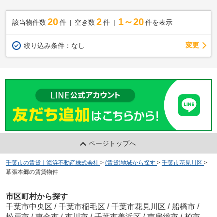
20
2
1～20
該当物件数
件
空き数
件
件を表示
変更
絞り込み条件：
なし
ページトップへ
千葉市の賃貸｜海浜不動産株式会社
>
(賃貸)地域から探す
>
千葉市花見川区
>
幕張本郷の賃貸物件
市区町村から探す
千葉市中央区
/
千葉市稲毛区
/
千葉市花見川区
/
船橋市
/
松戸市
/
東金市
/
市川市
/
千葉市美浜区
/
南房総市
/
柏市