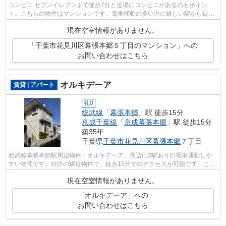
コンビニ セブンイレブンまで徒歩7分と近場にコンビニがあるのもポイン
ト。こちらの物件はマンションです。電車移動の多い方に嬉しい駅から徒歩
9分の物件です。エレベーター付きの物件...
現在空室情報がありません。
「千葉市花見川区幕張本郷５丁目のマンション」への
お問い合わせはこちら
オルキデーア
賃貸 | アパート
礼0
総武線
「
幕張本郷
」駅 徒歩15分
京成千葉線
「
京成幕張本郷
」駅 徒歩15分
築35年
千葉県
千葉市花見川区
幕張本郷
７丁目
総武線幕張本郷駅周辺物件：オルキデーア。周辺に2駅ありの電車通勤しや
すい物件です。好評の駅近物件で、徒歩15分でのアクセスが可能です。こち
らの物件はアパートです。物件をお探し...
現在空室情報がありません。
「オルキデーア」への
お問い合わせはこちら