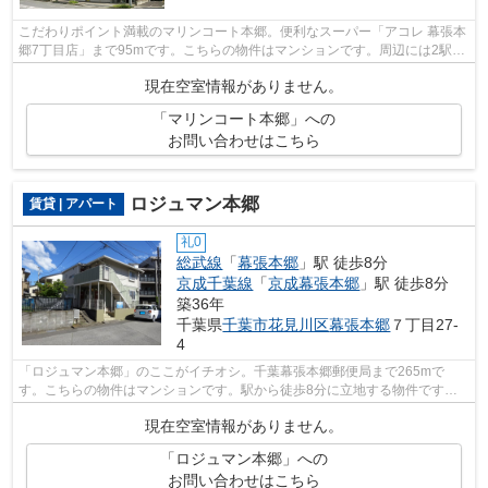
こだわりポイント満載のマリンコート本郷。便利なスーパー「アコレ 幕張本
郷7丁目店」まで95mです。こちらの物件はマンションです。周辺には2駅あ
るので通勤しやすいです。できるだけ...
現在空室情報がありません。
「マリンコート本郷」への
お問い合わせはこちら
ロジュマン本郷
賃貸 | アパート
礼0
総武線
「
幕張本郷
」駅 徒歩8分
京成千葉線
「
京成幕張本郷
」駅 徒歩8分
築36年
千葉県
千葉市花見川区
幕張本郷
７丁目27-
4
「ロジュマン本郷」のここがイチオシ。千葉幕張本郷郵便局まで265mで
す。こちらの物件はマンションです。駅から徒歩8分に立地する物件です。
千葉市花見川区エリアと総武線幕張本郷付近...
現在空室情報がありません。
「ロジュマン本郷」への
お問い合わせはこちら