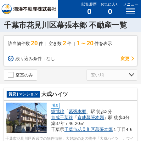
閲覧履歴
お気に入り
メニュー
0
0
千葉市花見川区幕張本郷 不動産一覧
20
2
1～20
該当物件数
件
空き数
件
件を表示
変更
絞り込み条件：
なし
空室のみ
大成ハイツ
賃貸 | マンション
礼0
総武線
「
幕張本郷
」駅 徒歩3分
京成千葉線
「
京成幕張本郷
」駅 徒歩3分
築37年 / 46.20㎡
千葉県
千葉市花見川区
幕張本郷
１丁目4-6
千葉市花見川区近辺での物件情報：大好評のあの物件「大成ハイツ」。ワイ