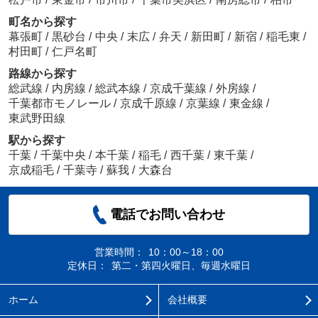
町名から探す
幕張町
/
黒砂台
/
中央
/
末広
/
弁天
/
新田町
/
新宿
/
稲毛東
/
村田町
/
仁戸名町
路線から探す
総武線
/
内房線
/
総武本線
/
京成千葉線
/
外房線
/
千葉都市モノレール
/
京成千原線
/
京葉線
/
東金線
/
東武野田線
駅から探す
千葉
/
千葉中央
/
本千葉
/
稲毛
/
西千葉
/
東千葉
/
京成稲毛
/
千葉寺
/
蘇我
/
大森台
電話でお問い合わせ
営業時間：
10：00～18：00
定休日：
第二・第四火曜日、毎週水曜日
ホーム
会社概要