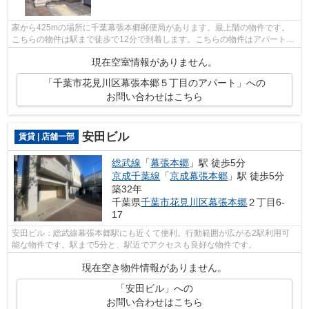
家から425mの場所に千葉幕張本郷郵便局があります。最上階の物件です。
こちらの物件は駅まで徒歩で12分で到着します。こちらの物件はアパートで
す。千葉市花見川区エリアにある賃貸情...
現在空室情報がありません。
「千葉市花見川区幕張本郷５丁目のアパート」への
お問い合わせはこちら
安田ビル
賃貸 | 店舗一部
総武線
「
幕張本郷
」駅 徒歩5分
京成千葉線
「
京成幕張本郷
」駅 徒歩5分
築32年
千葉県
千葉市花見川区
幕張本郷
２丁目6-
17
安田ビル：総武線幕張本郷駅にも近くて便利。行動範囲が広がる2駅利用可
能な物件です。駅まで5分と、駅近でアクセスも良好な物件です。
現在空き物件情報がありません。
「安田ビル」への
お問い合わせはこちら