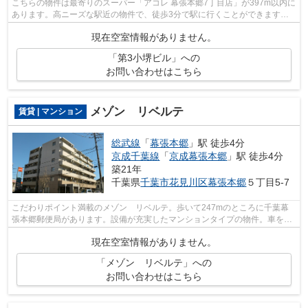
こちらの物件は最寄りのスーパー「アコレ 幕張本郷7丁目店」が397m以内に
あります。高ニーズな駅近の物件で、徒歩3分で駅に行くことができます。
周辺には2駅あるので通勤しやすいです...
現在空室情報がありません。
「第3小堺ビル」への
お問い合わせはこちら
メゾン リベルテ
賃貸 | マンション
総武線
「
幕張本郷
」駅 徒歩4分
京成千葉線
「
京成幕張本郷
」駅 徒歩4分
築21年
千葉県
千葉市花見川区
幕張本郷
５丁目5-7
こだわりポイント満載のメゾン リベルテ。歩いて247mのところに千葉幕
張本郷郵便局があります。設備が充実したマンションタイプの物件。車をお
持ちの方にもオススメの、機械式駐車場...
現在空室情報がありません。
「メゾン リベルテ」への
お問い合わせはこちら