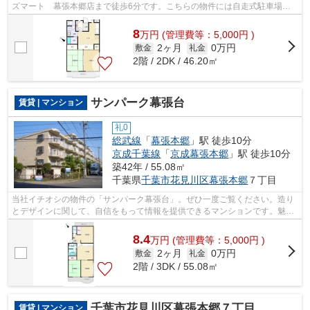
ズマート 幕張本郷店まで徒歩6分です。こちらの物件には自走式駐車場が
あります。周辺に2駅ありの電車通勤し...
8
万
円
(管理費等：5,000円 )
2ヶ月
0万円
敷金
礼金
2階 / 2DK / 46.20㎡
サンパーク幕張台
賃貸 | マンション
礼0
総武線
「
幕張本郷
」駅 徒歩10分
京成千葉線
「
京成幕張本郷
」駅 徒歩10分
築42年 / 55.08㎡
千葉県
千葉市花見川区
幕張本郷
７丁目
当社イチオシの物件の「サンパーク幕張台」。ぜひ一度ご覧ください。造り
とデザインに関して、自信をもって情報を提供できるマンションです。魅力
的な駅近の物件で、駅まで徒歩8分です...
8.4
万
円
(管理費等：5,000円 )
2ヶ月
0万円
敷金
礼金
2階 / 3DK / 55.08㎡
千葉市花見川区幕張本郷７丁目のマンション
賃貸 | マンション