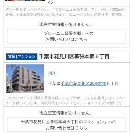
45
ぜひ一度見ていただきたい、「ブローニュ幕張本郷」です。家から303mの
場所に千葉幕張本郷郵便局があります。高ニーズな駅近の物件で、徒歩3分
で駅に行くことができます。エレベーター...
現在空室情報がありません。
「ブローニュ幕張本郷」への
お問い合わせはこちら
千葉市花見川区幕張本郷６丁目のマンション
賃貸 | マンション
礼0
-
千葉県
千葉市花見川区
幕張本郷
６丁目
こだわりポイント満載の幕張本郷シティプラザ。こちらの物件にはエレベー
ターが付いています。防犯対策もバッチリなマンションタイプの物件です。
電車での移動がより便利になる、2駅利...
現在空室情報がありません。
「千葉市花見川区幕張本郷６丁目のマンション」への
お問い合わせはこちら