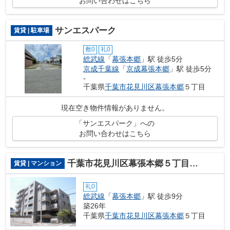
お問い合わせはこちら
サンエスパーク
賃貸 | 駐車場
敷0
礼0
総武線
「
幕張本郷
」駅 徒歩5分
京成千葉線
「
京成幕張本郷
」駅 徒歩5分
-
千葉県
千葉市花見川区
幕張本郷
５丁目
現在空き物件情報がありません。
「サンエスパーク」への
お問い合わせはこちら
千葉市花見川区幕張本郷５丁目のマンション
賃貸 | マンション
礼0
総武線
「
幕張本郷
」駅 徒歩9分
築26年
千葉県
千葉市花見川区
幕張本郷
５丁目