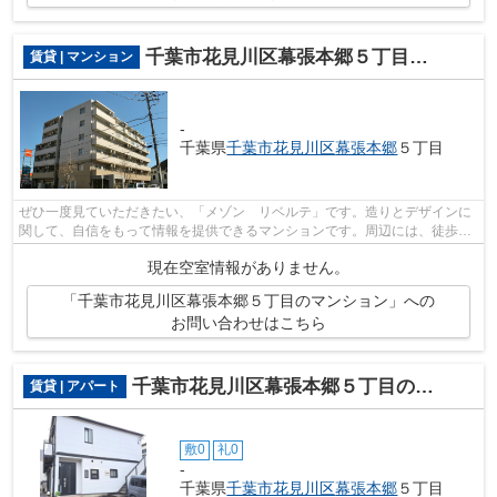
千葉市花見川区幕張本郷５丁目のマンション
賃貸 | マンション
-
千葉県
千葉市花見川区
幕張本郷
５丁目
ぜひ一度見ていただきたい、「メゾン リベルテ」です。造りとデザインに
関して、自信をもって情報を提供できるマンションです。周辺には、徒歩5
分で利用できる駅があります。2駅利用...
現在空室情報がありません。
「千葉市花見川区幕張本郷５丁目のマンション」への
お問い合わせはこちら
千葉市花見川区幕張本郷５丁目のアパート
賃貸 | アパート
敷0
礼0
-
千葉県
千葉市花見川区
幕張本郷
５丁目