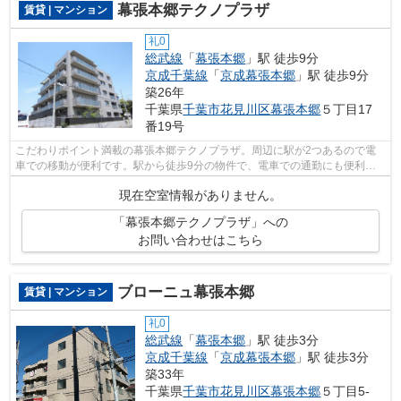
幕張本郷テクノプラザ
賃貸 | マンション
礼0
総武線
「
幕張本郷
」駅 徒歩9分
京成千葉線
「
京成幕張本郷
」駅 徒歩9分
築26年
千葉県
千葉市花見川区
幕張本郷
５丁目17
番19号
こだわりポイント満載の幕張本郷テクノプラザ。周辺に駅が2つあるので電
車での移動が便利です。駅から徒歩9分の物件で、電車での通勤にも便利な
立地です。こちらはマンションタイプに...
現在空室情報がありません。
「幕張本郷テクノプラザ」への
お問い合わせはこちら
ブローニュ幕張本郷
賃貸 | マンション
礼0
総武線
「
幕張本郷
」駅 徒歩3分
京成千葉線
「
京成幕張本郷
」駅 徒歩3分
築33年
千葉県
千葉市花見川区
幕張本郷
５丁目5-