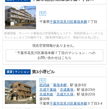
礼0
-
千葉県
千葉市花見川区
幕張本郷
７丁目
新着情報：サンパーク幕張台の空室情報ならコチラ。防犯対策もバッチリな
マンションタイプの物件です。2駅利用可能なので、用途や行き先に応じて
経路を選択できます。駅から徒歩8分の...
現在空室情報がありません。
「千葉市花見川区幕張本郷７丁目のマンション」への
お問い合わせはこちら
第3小堺ビル
賃貸 | マンション
礼0
総武線
「
幕張本郷
」駅 徒歩3分
京成千葉線
「
京成幕張
」駅 徒歩23分
京成本線
「
京成大久保
」駅 徒歩22分
築30年
千葉県
千葉市花見川区
幕張本郷
５丁目3-4