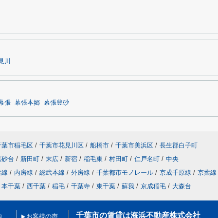
見川
幕張
幕張本郷
幕張豊砂
千葉市稲毛区
/
千葉市花見川区
/
船橋市
/
千葉市美浜区
/
長生郡白子町
黒砂台
/
新田町
/
末広
/
新宿
/
稲毛東
/
村田町
/
仁戸名町
/
中央
葉線
/
内房線
/
総武本線
/
外房線
/
千葉都市モノレール
/
京成千原線
/
京葉線
本千葉
/
西千葉
/
稲毛
/
千葉寺
/
東千葉
/
蘇我
/
京成稲毛
/
大森台
千葉市の賃貸は海浜不動産株式会社
内
お客様の声