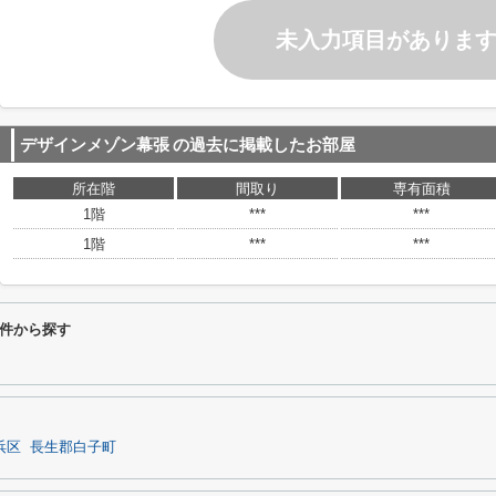
未入力項目がありま
デザインメゾン幕張
の過去に掲載したお部屋
所在階
間取り
専有面積
1階
***
***
1階
***
***
件から探す
浜区
長生郡白子町