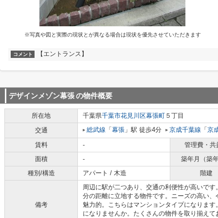
※写真や図と実際の現状とが異なる場合は現状を優先させていただきます
【エントランス】
コメント
デザインメゾン幕張
の物件概要
所在地
千葉県
千葉市花見川区
幕張町
５丁目
総武線
「
幕張
」駅 徒歩4分
京成千葉線
「
京
交通
賃料
-
管理費・共
面積
-
築年月（築
種別/構造
アパート / 木造
階建
周辺に駅が二つあり、交通の利便性が高いです
分の距離に立地する物件です。ニーズの高い、
備考
魅力的。こちらはマンションタイプになります
になりませんか。たくさんの物件を取り揃えて