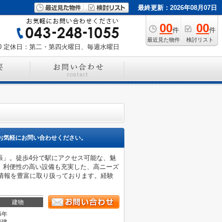
最終更新：2026年08月07日
00
00
件
件
最近見た物件
検討リスト
0
定休日：第二・第四火曜日、毎週水曜日
お気軽にお問い合わせください。
張」。徒歩4分で駅にアクセス可能な、魅
。利便性の高い設備も充実した、高ニーズ
件情報を豊富に取り扱っております。経験
建物
6年