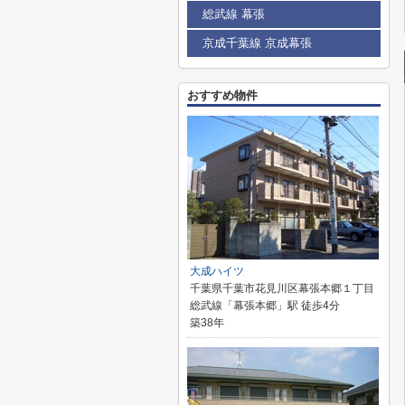
総武線 幕張
京成千葉線 京成幕張
おすすめ物件
大成ハイツ
千葉県千葉市花見川区幕張本郷１丁目
総武線「幕張本郷」駅 徒歩4分
築38年