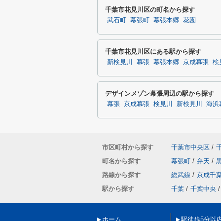
千葉市花見川区の町名から探す
武石町
幕張町
幕張本郷
花園
千葉市花見川区にある駅から探す
新検見川
幕張
幕張本郷
京成幕張
検
デザインメゾン幕張周辺の駅から探す
幕張
京成幕張
検見川
新検見川
海浜
市区町村から探す
千葉市中央区
/
町名から探す
幕張町
/
弁天
/
路線から探す
総武線
/
京成千
駅から探す
千葉
/
千葉中央
/
ホーム
駅徒歩5分以