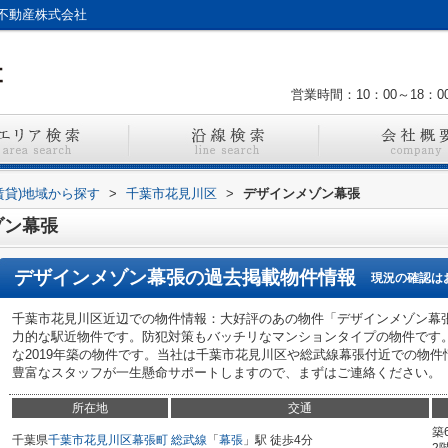
不動産株式会社
営業時間：10：00～18：0
賃貸)地域から探す
>
千葉市花見川区
>
デザインメゾン幕張
ゾン幕張
デザインメゾン幕張
の過去掲載物件情報
現況の確認は
千葉市花見川区近辺での物件情報：大好評のあの物件「デザインメゾン幕
力的な駅近物件です。防犯対策もバッチリなマンションタイプの物件です
な2019年築の物件です。当社は千葉市花見川区や総武線幕張付近での物
豊富なスタッフが一生懸命サポートしますので、まずはご連絡ください。
所在地
交通
築
千葉県
千葉市花見川区
幕張町
総武線
「
幕張
」駅 徒歩4分