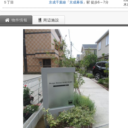
2
５丁目
京成千葉線
「
京成幕張
」駅 徒歩6～7分
木
物件情報
周辺施設