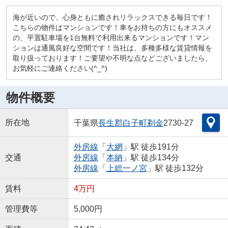
海が近いので、心身ともに癒されリラックスできる毎日です！
こちらの物件はマンションです！車をお持ちの方にもオススメ
の、平置駐車場を1台無料で利用出来るマンションです！マン
ションは通風良好な空間です！当社は、多種多様な賃貸情報を
取り扱っております！ご要望や不明な点などございましたら、
お気軽にご連絡ください(^_^)
物件概要
所在地
千葉県
長生郡白子町
剃金
2730-27
外房線
「
大網
」駅 徒歩191分
交通
外房線
「
本納
」駅 徒歩134分
外房線
「
上総一ノ宮
」駅 徒歩132分
賃料
4万円
管理費等
5,000円