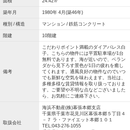
面積
24.42㎡
築年月
1980年 4月(築46年)
種別 / 構造
マンション / 鉄筋コンクリート
階建
10階建
こだわりポイント満載のダイアパレス白
子。こちらの物件には平置駐車場が1台
無料であります。海が近いので、ベラン
ダから見下ろす景色が1日の疲れを癒し
備考
てくれます。通風良好の物件なのでいつ
でも新鮮な空気を味わえます。当社は、
多種多様な賃貸情報を取り扱っておりま
す。ご要望や不明な点などございました
ら、お気軽にご連絡下さい。
海浜不動産(株)幕張本郷支店
千葉県千葉市花見川区幕張本郷５丁目４
－７ ラ・ファイエット本郷１０１
取扱会社
TEL:043-276-1055