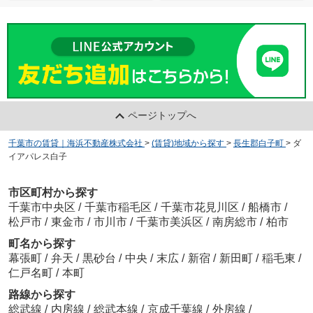
ページトップへ
千葉市の賃貸｜海浜不動産株式会社
>
(賃貸)地域から探す
>
長生郡白子町
>
ダ
イアパレス白子
市区町村から探す
千葉市中央区
/
千葉市稲毛区
/
千葉市花見川区
/
船橋市
/
松戸市
/
東金市
/
市川市
/
千葉市美浜区
/
南房総市
/
柏市
町名から探す
幕張町
/
弁天
/
黒砂台
/
中央
/
末広
/
新宿
/
新田町
/
稲毛東
/
仁戸名町
/
本町
路線から探す
総武線
/
内房線
/
総武本線
/
京成千葉線
/
外房線
/