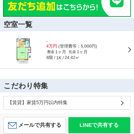
空室一覧
-
4万円
(管理費等：5,000円)
1ヶ月
1ヶ月
敷金
礼金
8階
24.42㎡
1K
こだわり特集
【賃貸】家賃5万円以内特集
メールで共有する
LINEで共有する