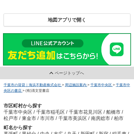
地図アプリで開く
ページトップへ
千葉市の賃貸｜海浜不動産株式会社
>
周辺施設案内
>
千葉市中央区
>
千葉市中
央区の書店
>
(有)清文堂書店
市区町村から探す
千葉市中央区
/
千葉市稲毛区
/
千葉市花見川区
/
船橋市
/
松戸市
/
東金市
/
市川市
/
千葉市美浜区
/
南房総市
/
柏市
町名から探す
幕張町
/
黒砂台
/
中央
/
末広
/
弁天
/
新田町
/
新宿
/
稲毛東
/