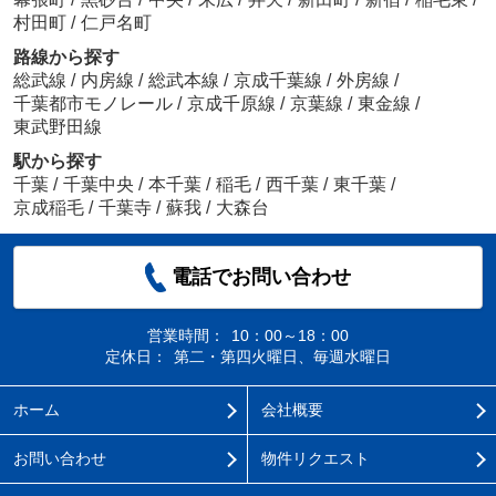
村田町
/
仁戸名町
路線から探す
総武線
/
内房線
/
総武本線
/
京成千葉線
/
外房線
/
千葉都市モノレール
/
京成千原線
/
京葉線
/
東金線
/
東武野田線
駅から探す
千葉
/
千葉中央
/
本千葉
/
稲毛
/
西千葉
/
東千葉
/
京成稲毛
/
千葉寺
/
蘇我
/
大森台
電話でお問い合わせ
営業時間：
10：00～18：00
定休日：
第二・第四火曜日、毎週水曜日
ホーム
会社概要
お問い合わせ
物件リクエスト