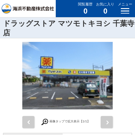
閲覧履歴
お気に入り
メニュー
0
0
ドラッグストア マツモトキヨシ 千葉寺
店
前
次
画像タップで拡大表示【
1
/1】