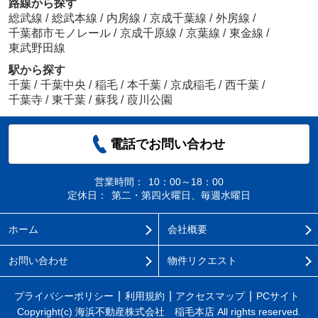
路線から探す
総武線
/
総武本線
/
内房線
/
京成千葉線
/
外房線
/
千葉都市モノレール
/
京成千原線
/
京葉線
/
東金線
/
東武野田線
駅から探す
千葉
/
千葉中央
/
稲毛
/
本千葉
/
京成稲毛
/
西千葉
/
千葉寺
/
東千葉
/
蘇我
/
葭川公園
電話でお問い合わせ
営業時間：
10：00～18：00
定休日：
第二・第四火曜日、毎週水曜日
ホーム
会社概要
お問い合わせ
物件リクエスト
プライバシーポリシー
利用規約
アクセスマップ
PCサイト
Copyright(c) 海浜不動産株式会社 稲毛本店 All rights reserved.