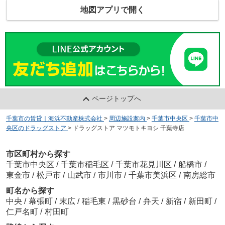
地図アプリで開く
ページトップへ
千葉市の賃貸｜海浜不動産株式会社
>
周辺施設案内
>
千葉市中央区
>
千葉市中
央区のドラッグストア
>
ドラッグストア マツモトキヨシ 千葉寺店
市区町村から探す
千葉市中央区
/
千葉市稲毛区
/
千葉市花見川区
/
船橋市
/
東金市
/
松戸市
/
山武市
/
市川市
/
千葉市美浜区
/
南房総市
町名から探す
中央
/
幕張町
/
末広
/
稲毛東
/
黒砂台
/
弁天
/
新宿
/
新田町
/
仁戸名町
/
村田町