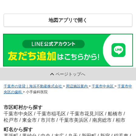
地図アプリで開く
ページトップへ
千葉市の賃貸｜海浜不動産株式会社
>
周辺施設案内
>
千葉市中央区
>
千葉市中
央区の歯科
>
小手歯科医院
市区町村から探す
千葉市中央区
/
千葉市稲毛区
/
千葉市花見川区
/
船橋市
/
松戸市
/
東金市
/
市川市
/
千葉市美浜区
/
南房総市
/
柏市
町名から探す
幕張町
/
黒砂台
/
中央
/
末広
/
弁天
/
新田町
/
新宿
/
稲毛東
/