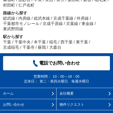
村田町
/
仁戸名町
路線から探す
総武線
/
内房線
/
総武本線
/
京成千葉線
/
外房線
/
千葉都市モノレール
/
京成千原線
/
京葉線
/
東金線
/
東武野田線
駅から探す
千葉
/
千葉中央
/
本千葉
/
稲毛
/
西千葉
/
東千葉
/
京成稲毛
/
千葉寺
/
蘇我
/
大森台
電話でお問い合わせ
営業時間：
10：00～18：00
定休日：
第二・第四火曜日、毎週水曜日
ホーム
会社概要
お問い合わせ
物件リクエスト