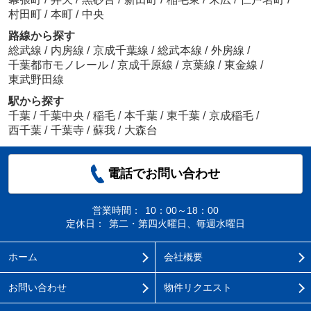
村田町
/
本町
/
中央
路線から探す
総武線
/
内房線
/
京成千葉線
/
総武本線
/
外房線
/
千葉都市モノレール
/
京成千原線
/
京葉線
/
東金線
/
東武野田線
駅から探す
千葉
/
千葉中央
/
稲毛
/
本千葉
/
東千葉
/
京成稲毛
/
西千葉
/
千葉寺
/
蘇我
/
大森台
電話でお問い合わせ
営業時間：
10：00～18：00
定休日：
第二・第四火曜日、毎週水曜日
ホーム
会社概要
お問い合わせ
物件リクエスト