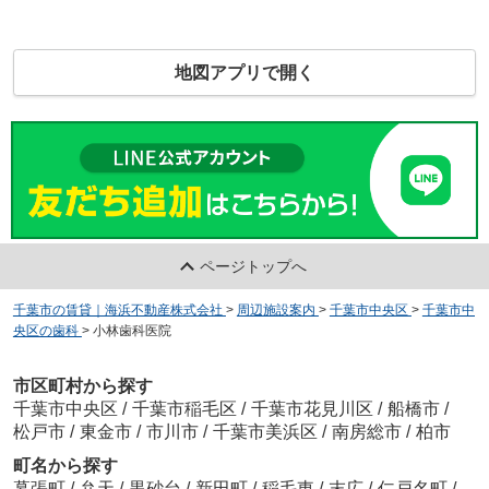
地図アプリで開く
ページトップへ
千葉市の賃貸｜海浜不動産株式会社
>
周辺施設案内
>
千葉市中央区
>
千葉市中
央区の歯科
>
小林歯科医院
市区町村から探す
千葉市中央区
/
千葉市稲毛区
/
千葉市花見川区
/
船橋市
/
松戸市
/
東金市
/
市川市
/
千葉市美浜区
/
南房総市
/
柏市
町名から探す
幕張町
/
弁天
/
黒砂台
/
新田町
/
稲毛東
/
末広
/
仁戸名町
/