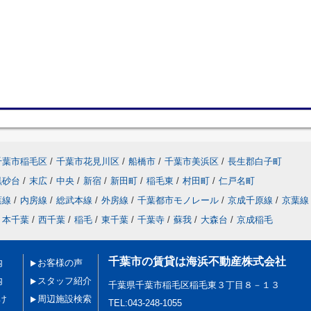
千葉市稲毛区
/
千葉市花見川区
/
船橋市
/
千葉市美浜区
/
長生郡白子町
黒砂台
/
末広
/
中央
/
新宿
/
新田町
/
稲毛東
/
村田町
/
仁戸名町
葉線
/
内房線
/
総武本線
/
外房線
/
千葉都市モノレール
/
京成千原線
/
京葉線
本千葉
/
西千葉
/
稲毛
/
東千葉
/
千葉寺
/
蘇我
/
大森台
/
京成稲毛
千葉市の賃貸は海浜不動産株式会社
内
お客様の声
内
スタッフ紹介
千葉県千葉市稲毛区稲毛東３丁目８－１３
け
周辺施設検索
TEL:043-248-1055