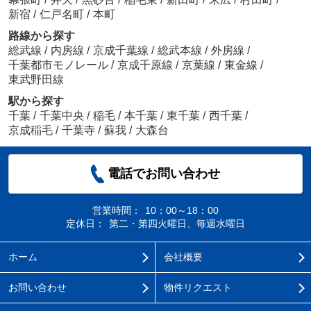
新宿
/
仁戸名町
/
本町
路線から探す
総武線
/
内房線
/
京成千葉線
/
総武本線
/
外房線
/
千葉都市モノレール
/
京成千原線
/
京葉線
/
東金線
/
東武野田線
駅から探す
千葉
/
千葉中央
/
稲毛
/
本千葉
/
東千葉
/
西千葉
/
京成稲毛
/
千葉寺
/
蘇我
/
大森台
電話でお問い合わせ
営業時間：
10：00～18：00
定休日：
第二・第四火曜日、毎週水曜日
ホーム
会社概要
お問い合わせ
物件リクエスト