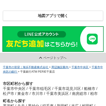
地図アプリで開く
ページトップへ
千葉市の賃貸｜海浜不動産株式会社
>
周辺施設案内
>
千葉市中央区
>
千葉市中
央区の銀行
>
千葉銀行ATM PERIE千葉店
市区町村から探す
千葉市中央区
/
千葉市稲毛区
/
千葉市花見川区
/
船橋市
/
松戸市
/
東金市
/
市川市
/
千葉市美浜区
/
南房総市
/
柏市
町名から探す
幕張町
/
弁天
/
黒砂台
/
稲毛東
/
新田町
/
末広
/
村田町
/