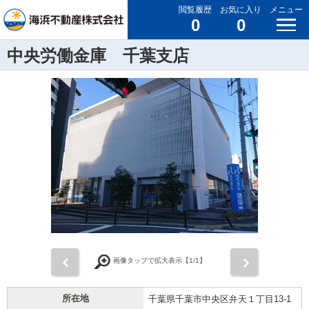
閲覧履歴
お気に入り
メニュー
0
0
中央労働金庫 千葉支店
前
次
画像タップで拡大表示【
1
/1】
所在地
千葉県千葉市中央区弁天１丁目13-1