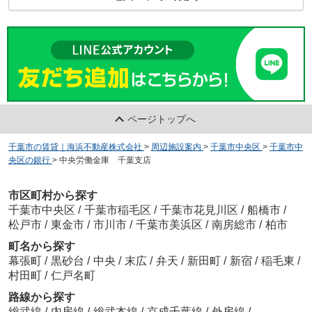
ページトップへ
千葉市の賃貸｜海浜不動産株式会社
>
周辺施設案内
>
千葉市中央区
>
千葉市中
央区の銀行
>
中央労働金庫 千葉支店
市区町村から探す
千葉市中央区
/
千葉市稲毛区
/
千葉市花見川区
/
船橋市
/
松戸市
/
東金市
/
市川市
/
千葉市美浜区
/
南房総市
/
柏市
町名から探す
幕張町
/
黒砂台
/
中央
/
末広
/
弁天
/
新田町
/
新宿
/
稲毛東
/
村田町
/
仁戸名町
路線から探す
総武線
/
内房線
/
総武本線
/
京成千葉線
/
外房線
/