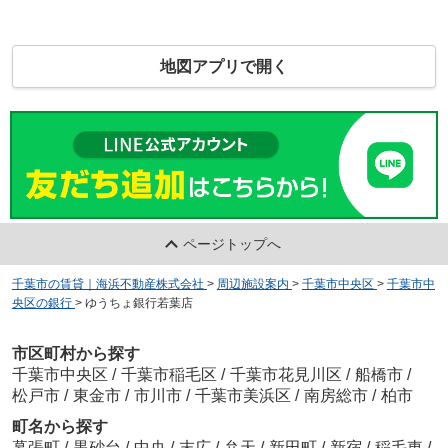
地図アプリで開く
ページトップへ
千葉市の賃貸｜海浜不動産株式会社
>
周辺施設案内
>
千葉市中央区
>
千葉市中
央区の銀行
>
ゆうちょ銀行若葉店
市区町村から探す
千葉市中央区
/
千葉市稲毛区
/
千葉市花見川区
/
船橋市
/
松戸市
/
東金市
/
市川市
/
千葉市美浜区
/
南房総市
/
柏市
町名から探す
幕張町
/
黒砂台
/
中央
/
末広
/
弁天
/
新田町
/
新宿
/
稲毛東
/