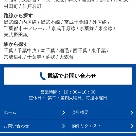
村田町
/
仁戸名町
路線から探す
総武線
/
内房線
/
総武本線
/
京成千葉線
/
外房線
/
千葉都市モノレール
/
京成千原線
/
京葉線
/
東金線
/
東武野田線
駅から探す
千葉
/
千葉中央
/
本千葉
/
稲毛
/
西千葉
/
東千葉
/
京成稲毛
/
千葉寺
/
蘇我
/
大森台
電話でお問い合わせ
営業時間：
10：00～18：00
定休日：
第二・第四火曜日、毎週水曜日
ホーム
会社概要
お問い合わせ
物件リクエスト