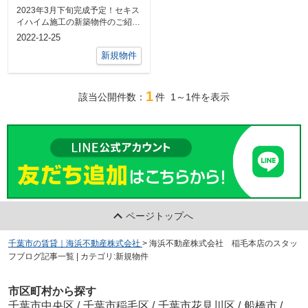
2023年3月下旬完成予定！セキス
イハイム施工の新築物件のご紹介
ですo(^-^)oJR千葉駅より徒歩...
2022-12-25
新規物件
1
該当公開件数：
件
1～1
件を表示
ページトップへ
千葉市の賃貸｜海浜不動産株式会社
>
海浜不動産株式会社 稲毛本店のスタッ
フブログ記事一覧 | カテゴリ:新規物件
市区町村から探す
千葉市中央区
/
千葉市稲毛区
/
千葉市花見川区
/
船橋市
/