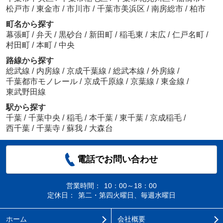
松戸市
/
東金市
/
市川市
/
千葉市美浜区
/
南房総市
/
柏市
町名から探す
幕張町
/
弁天
/
黒砂台
/
新田町
/
稲毛東
/
末広
/
仁戸名町
/
村田町
/
本町
/
中央
路線から探す
総武線
/
内房線
/
京成千葉線
/
総武本線
/
外房線
/
千葉都市モノレール
/
京成千原線
/
京葉線
/
東金線
/
東武野田線
駅から探す
千葉
/
千葉中央
/
稲毛
/
本千葉
/
東千葉
/
京成稲毛
/
西千葉
/
千葉寺
/
蘇我
/
大森台
電話でお問い合わせ
営業時間：
10：00～18：00
定休日：
第二・第四火曜日、毎週水曜日
ホーム
会社概要