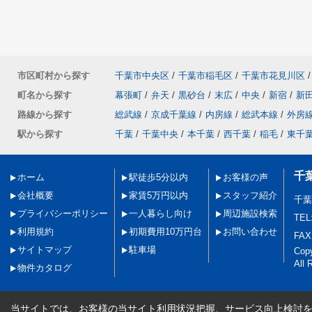
市区町村から探す
千葉市中央区
/
千葉市稲毛区
/
千葉市花見川区
/
町名から探す
幕張町
/
弁天
/
黒砂台
/
末広
/
中央
/
新宿
/
新
路線から探す
総武線
/
京成千葉線
/
内房線
/
総武本線
/
外房
駅から探す
千葉
/
千葉中央
/
本千葉
/
西千葉
/
稲毛
/
東千
千
ホーム
駅徒歩5分以内
お客様の声
会社概要
家賃5万円以内
スタッフ紹介
千
プライバシーポリシー
一人暮らし向け
周辺施設検索
TEL
利用規約
初期費用10万円台
お問い合わせ
FAX
サイトマップ
駐車場
Co
All 
物件カタログ
当サイトでは、お客様の当サイト利用状況把握、サービス向上検討を目