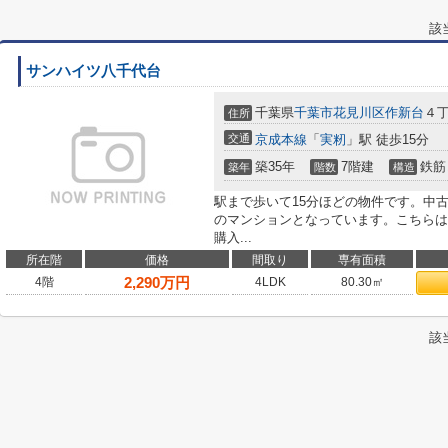
該
サンハイツ八千代台
千葉県
千葉市花見川区
作新台
４丁
住所
交通
京成本線
「
実籾
」駅 徒歩15分
築35年
7階建
鉄筋
築年
階数
構造
駅まで歩いて15分ほどの物件です。中
のマンションとなっています。こちらは
購入...
所在階
価格
間取り
専有面積
2,290
万円
4階
4LDK
80.30㎡
該