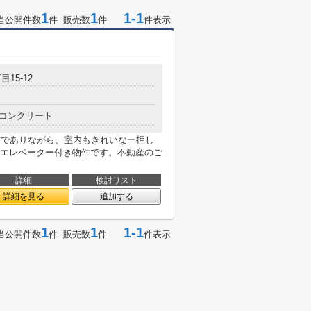
1
1
1-1
当公開件数
件 販売数
件
件表示
目15-12
コンクリート
古でありながら、室内もきれいな一押し
エレベーター付き物件です。不動産のご
詳細
検討リスト
詳細を見る
追加する
1
1
1-1
当公開件数
件 販売数
件
件表示