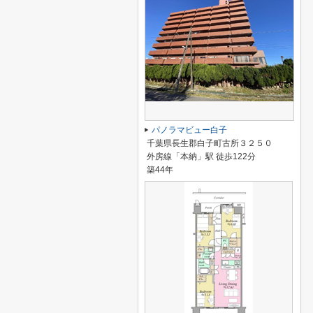
パノラマビュー白子
千葉県長生郡白子町古所３２５０
外房線「本納」駅 徒歩122分
築44年