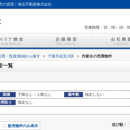
市の賃貸｜海浜不動産株式会社
営業時間：10：00～18：0
売買・投資)地域から探す
>
千葉市花見川区
>
作新台の売買物件
産一覧
面積
下限なし～上限なし
築年数
指定しない
間取り
指定なし
並び順：
販売物件のみ表示