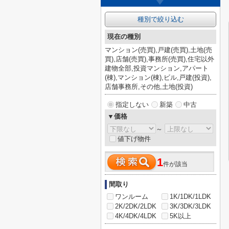
種別で絞り込む
現在の種別
マンション(売買),戸建(売買),土地(売
買),店舗(売買),事務所(売買),住宅以外
建物全部,投資マンション,アパート
(棟),マンション(棟),ビル,戸建(投資),
店舗事務所,その他,土地(投資)
指定しない
新築
中古
▼価格
～
値下げ物件
1
件が該当
間取り
ワンルーム
1K/1DK/1LDK
2K/2DK/2LDK
3K/3DK/3LDK
4K/4DK/4LDK
5K以上