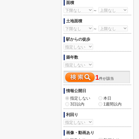
面積
～
土地面積
～
駅からの徒歩
築年数
1
件が該当
情報公開日
指定しない
本日
3日以内
1週間以内
利回り
画像・動画あり