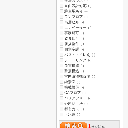
複層ガラス
(-)
自由設計対応
(-)
駐車場あり
(-)
ワンフロア
(-)
高層ビル
(-)
エレベーター
(-)
事務所可
(-)
飲食店可
(-)
居抜物件
(-)
個別空調
(-)
バス・トイレ別
(-)
フローリング
(-)
免震構造
(-)
耐震構造
(-)
室内洗濯機置場
(-)
給湯室
(-)
機械警備
(-)
OAフロア
(-)
バリアフリー
(-)
外断熱工法
(-)
都市ガス
(-)
下水道
(-)
1
件が該当