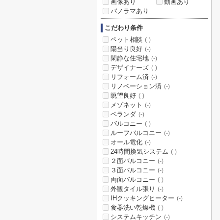
画像あり
動画あり
パノラマあり
こだわり条件
ペット相談
(-)
陽当り良好
(-)
閑静な住宅地
(-)
デザイナーズ
(-)
リフォーム済
(-)
リノベーション済
(-)
眺望良好
(-)
メゾネット
(-)
ベランダ
(-)
バルコニー
(-)
ルーフバルコニー
(-)
オール電化
(-)
24時間換気システム
(-)
２面バルコニー
(-)
３面バルコニー
(-)
両面バルコニー
(-)
外観タイル張り
(-)
IHクッキングヒーター
(-)
食器洗い乾燥機
(-)
システムキッチン
(-)