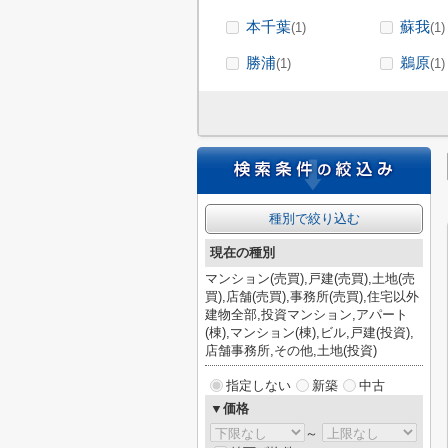
本千葉
蘇我
(1)
(1)
勝浦
鵜原
(1)
(1)
種別で絞り込む
現在の種別
マンション(売買),戸建(売買),土地(売
買),店舗(売買),事務所(売買),住宅以外
建物全部,投資マンション,アパート
(棟),マンション(棟),ビル,戸建(投資),
店舗事務所,その他,土地(投資)
指定しない
新築
中古
▼価格
～