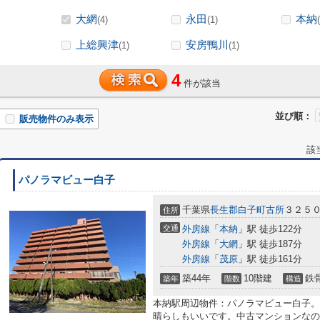
大網
永田
本納
(4)
(1)
上総興津
安房鴨川
(1)
(1)
4
件が該当
並び順：
販売物件のみ表示
該
パノラマビュー白子
千葉県
長生郡白子町
古所
３２５
住所
交通
外房線
「
本納
」駅 徒歩122分
外房線
「
大網
」駅 徒歩187分
外房線
「
茂原
」駅 徒歩161分
築44年
10階建
鉄
築年
階数
構造
本納駅周辺物件：パノラマビュー白子。
晴らしもいいです。中古マンションなの