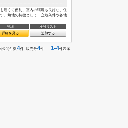
も近くて便利。室内の環境も良好な、住
す。角地の特徴として、立地条件や各地
詳細
検討リスト
詳細を見る
追加する
4
4
1-4
当公開件数
件 販売数
件
件表示