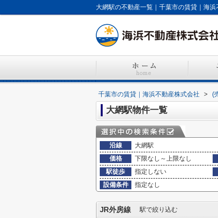
大網駅の不動産一覧｜千葉市の賃貸｜海浜
千葉市の賃貸｜海浜不動産株式会社
>
(
大網駅物件一覧
沿線
大網駅
価格
下限なし～上限なし
駅徒歩
指定しない
設備条件
指定なし
JR外房線
駅で絞り込む