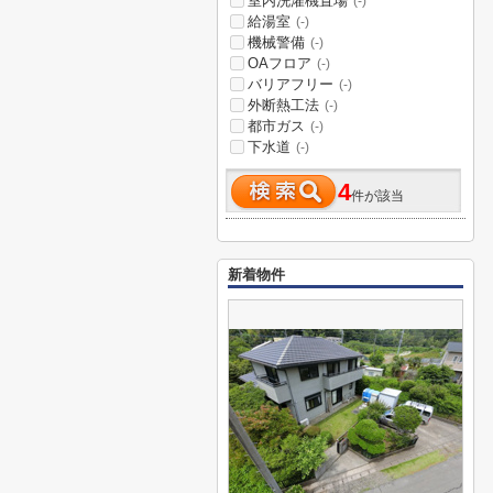
室内洗濯機置場
(-)
給湯室
(-)
機械警備
(-)
OAフロア
(-)
バリアフリー
(-)
外断熱工法
(-)
都市ガス
(-)
下水道
(-)
4
件が該当
新着物件