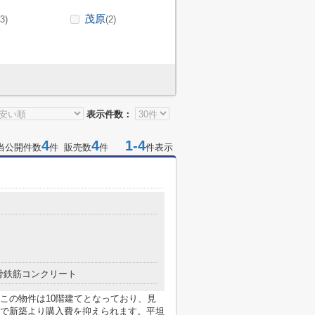
茂原
(3)
(2)
表示件数：
4
4
1-4
当公開件数
件 販売数
件
件表示
０
骨鉄筋コンクリート
この物件は10階建てとなっており、見
で新築より購入費を抑えられます。平坦