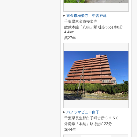
東金市極楽寺 中古戸建
千葉県東金市極楽寺
総武本線「八街」駅 徒歩56分車8分
4.4km
築27年
パノラマビュー白子
千葉県長生郡白子町古所３２５０
外房線「本納」駅 徒歩122分
築44年