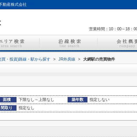
不動産株式会社
営業時間：10：00～18：0
売買・投資)路線・駅から探す
>
JR外房線
>
大網駅の売買物件
面積
下限なし～上限なし
築年数
指定しない
間取り
指定なし