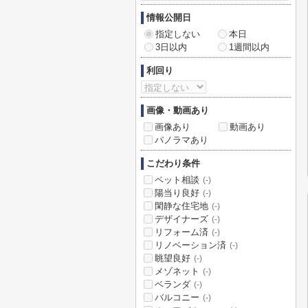
情報公開日
指定しない
本日
3日以内
1週間以内
利回り
画像・動画あり
画像あり
動画あり
パノラマあり
こだわり条件
ペット相談
(-)
陽当り良好
(-)
閑静な住宅地
(-)
デザイナーズ
(-)
リフォーム済
(-)
リノベーション済
(-)
眺望良好
(-)
メゾネット
(-)
ベランダ
(-)
バルコニー
(-)