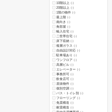
10階以上
(-)
20階以上
(-)
1階の物件
(-)
最上階
(-)
南向き
(-)
角部屋
(-)
輸入住宅
(-)
二世帯住宅
(-)
床下収納
(-)
複層ガラス
(-)
自由設計対応
(-)
駐車場あり
(-)
ワンフロア
(-)
高層ビル
(-)
エレベーター
(-)
事務所可
(-)
飲食店可
(-)
居抜物件
(-)
個別空調
(-)
バス・トイレ別
(-)
フローリング
(-)
免震構造
(-)
耐震構造
(-)