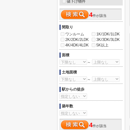
値下げ物件
4
件が該当
間取り
ワンルーム
1K/1DK/1LDK
2K/2DK/2LDK
3K/3DK/3LDK
4K/4DK/4LDK
5K以上
面積
～
土地面積
～
駅からの徒歩
築年数
4
件が該当