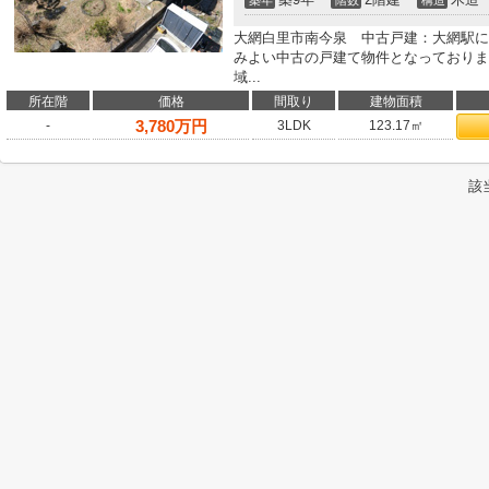
築年
階数
構造
大網白里市南今泉 中古戸建：大網駅に
みよい中古の戸建て物件となっておりま
域...
所在階
価格
間取り
建物面積
3,780
万円
-
3LDK
123.17㎡
該