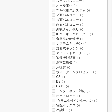
ルーフバルコニー
(-)
オール電化
(-)
24時間換気システム
(-)
２面バルコニー
(-)
３面バルコニー
(-)
両面バルコニー
(-)
外観タイル張り
(-)
IHクッキングヒーター
(-)
食器洗い乾燥機
(-)
システムキッチン
(-)
対面式キッチン
(-)
アイランドキッチン
(-)
追焚機能浴室
(-)
浴室乾燥機
(-)
床暖房
(-)
ウォークインクロゼット
(-)
CS
(-)
BS
(-)
CATV
(-)
インターネット対応
(-)
オートロック
(-)
TVモニタ付インターホン
(-)
宅配ボックス
(-)
2階以上
(-)