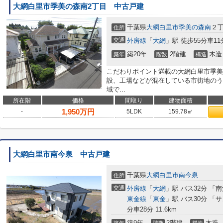
大網白里市季美の森南2丁目 中古戸建
千葉県
大網白里市
季美の森南
２
住所
交通
外房線
「
大網
」駅 徒歩55分車11分
築20年
2階建
木造
築年
階数
構造
こだわりポイント満載の大網白里市季美
設、工場などが混在している市街地のう
域で...
所在階
価格
間取り
建物面積
1,950
万円
-
5LDK
159.78㎡
大網白里市南今泉 中古戸建
千葉県
大網白里市
南今泉
住所
交通
外房線
「
大網
」駅 バス32分 「南
東金線
「
東金
」駅 バス30分 「
分車28分 11.6km
築9年
2階建
木造