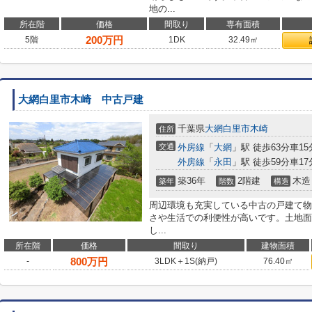
地の...
所在階
価格
間取り
専有面積
200
万円
5階
1DK
32.49㎡
大網白里市木崎 中古戸建
千葉県
大網白里市
木崎
住所
交通
外房線
「
大網
」駅 徒歩63分車15分
外房線
「
永田
」駅 徒歩59分車17分
築36年
2階建
木造
築年
階数
構造
周辺環境も充実している中古の戸建て物
さや生活での利便性が高いです。土地面積は
し...
所在階
価格
間取り
建物面積
800
万円
-
3LDK＋1S(納戸)
76.40㎡