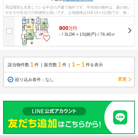
周辺環境も充実している中古の戸建て物件です。平坦地の物件は、庭の使い
やすさや生活での利便性が高いです。土地面積は168.14㎡(公簿)です。南側
道路に面した物件です。大網白里市に...
800
万
円
- / 3LDK＋1S(納戸) / 76.40㎡
1
1
1～1
該当物件数
件
販売数
件
件を表示
変更
絞り込み条件：
なし