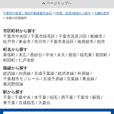
ページトップへ
千葉市の賃貸｜海浜不動産株式会社
>
(売買・投資)地域から探す
>
大網白里市
>
木崎の売買物件
市区町村から探す
千葉市中央区
/
千葉市稲毛区
/
千葉市花見川区
/
船橋市
/
松戸市
/
東金市
/
市川市
/
千葉市美浜区
/
南房総市
/
柏市
町名から探す
幕張町
/
末広
/
黒砂台
/
中央
/
弁天
/
新宿
/
稲毛東
/
新田町
/
村田町
/
仁戸名町
路線から探す
総武線
/
内房線
/
京成千葉線
/
総武本線
/
外房線
/
千葉都市モノレール
/
京成千原線
/
京葉線
/
東金線
/
東武野田線
駅から探す
千葉
/
千葉中央
/
本千葉
/
稲毛
/
西千葉
/
千葉寺
/
蘇我
/
東千葉
/
京成稲毛
/
大森台