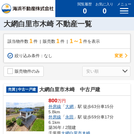
閲覧履歴
お気に入り
メニュー
0
0
大網白里市木崎 不動産一覧
1
1
1～1
該当物件数
件
販売数
件
件を表示
変更
絞り込み条件：
なし
販売物件のみ
大網白里市木崎 中古戸建
売買 | 中古一戸建
800
万円
外房線
「
大網
」駅 徒歩63分車15分
5.8km
外房線
「
永田
」駅 徒歩59分車17分
6.1km
築36年 / 2階建
千葉県
大網白里市
木崎