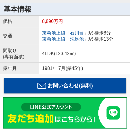
基本情報
価格
8,890万円
東急池上線
「
石川台
」駅 徒歩8分
交通
東急池上線
「
洗足池
」駅 徒歩13分
間取り
4LDK(123.42㎡)
(専有面積)
築年月
1981年 7月(築45年)
お問い合わせ(無料)