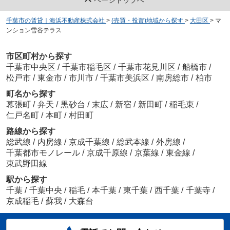
千葉市の賃貸｜海浜不動産株式会社
>
(売買・投資)地域から探す
>
大田区
>
マ
ンション雪谷テラス
市区町村から探す
千葉市中央区
/
千葉市稲毛区
/
千葉市花見川区
/
船橋市
/
松戸市
/
東金市
/
市川市
/
千葉市美浜区
/
南房総市
/
柏市
町名から探す
幕張町
/
弁天
/
黒砂台
/
末広
/
新宿
/
新田町
/
稲毛東
/
仁戸名町
/
本町
/
村田町
路線から探す
総武線
/
内房線
/
京成千葉線
/
総武本線
/
外房線
/
千葉都市モノレール
/
京成千原線
/
京葉線
/
東金線
/
東武野田線
駅から探す
千葉
/
千葉中央
/
稲毛
/
本千葉
/
東千葉
/
西千葉
/
千葉寺
/
京成稲毛
/
蘇我
/
大森台