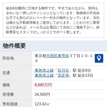
徒歩8分圏内に立地する物件です。中古でありながら、室内も
きれいな一押しのマンションとなっています。御身体の不自由
な方でも安心のエレベーター付きの物件となっています。当社
は確かな不動産情報をご提供しております。こだわりやご要望
などがあれば、メール又はお電話にて当社にご連絡下さい。経
験豊富なスタッフがしっかりとサポート致します。
物件概要
東京都
大田区
東雪谷
３丁目１０-１
所在地
０
東急池上線
「
石川台
」駅 徒歩8分
交通
東急池上線
「
洗足池
」駅 徒歩13分
価格
8,890万円
管理費
34,500円
専有面積
123.42㎡