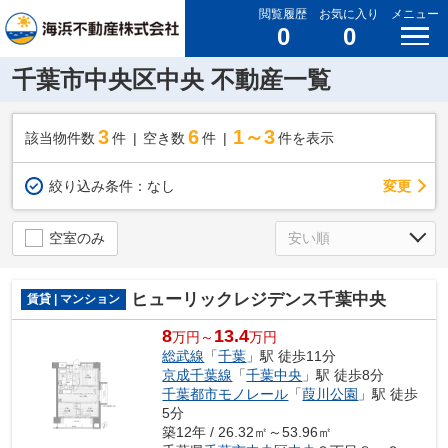
閲覧履歴
お気に入り
メニュー
0
0
千葉市中央区中央 不動産一覧
3
6
1～3
該当物件数
件
空き数
件
件を表示
変更
絞り込み条件：
なし
空室のみ
ヒューリックレジデンス千葉中央
賃貸 | マンション
8
13.4
万円～
万円
総武線
「
千葉
」駅 徒歩11分
京成千葉線
「
千葉中央
」駅 徒歩8分
千葉都市モノレール
「
葭川公園
」駅 徒歩
5分
築12年 / 26.32㎡～53.96㎡