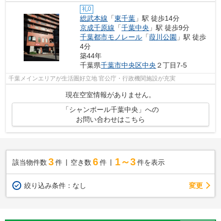
礼0
総武本線
「
東千葉
」駅 徒歩14分
京成千原線
「
千葉中央
」駅 徒歩9分
千葉都市モノレール
「
葭川公園
」駅 徒歩
4分
築44年
千葉県
千葉市中央区
中央
２丁目7-5
千葉メインエリアが生活圏好立地 官公庁・行政機関施設が充実
現在空室情報がありません。
「シャンボール千葉中央」への
お問い合わせはこちら
3
6
1～3
該当物件数
件
空き数
件
件を表示
変更
絞り込み条件：
なし