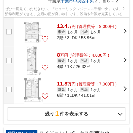
千葉県
千葉市中央区
中央
２丁目８－２
ぜひ一度見ていただきたい、「ヒューリックレジデンス千葉中央」です。2
沿線利用ができる、交通の便が良い物件です。設備や外観が充実しているマ
ンションです。お友達を招待するのも恥...
13.4
万
円
(管理費等：9,000円 )
1ヶ月
1ヶ月
敷金
礼金
2階 / 3LDK / 53.96㎡
8
万
円
(管理費等：4,000円 )
1ヶ月
1ヶ月
敷金
礼金
4階 / 1K / 26.32㎡
11.8
万
円
(管理費等：7,000円 )
1ヶ月
1ヶ月
敷金
礼金
6階 / 1LDK / 41.01㎡
1
残り
件を表示する