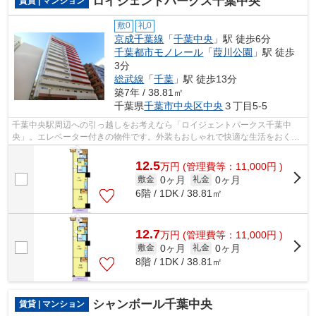
ロイジェントパークス千葉中央
賃貸 | マンション
敷0
礼0
京成千葉線
「
千葉中央
」駅 徒歩6分
千葉都市モノレール
「
葭川公園
」駅 徒歩
3分
総武線
「
千葉
」駅 徒歩13分
築7年 / 38.81㎡
千葉県
千葉市中央区
中央
３丁目5-5
千葉中央駅周辺への引っ越しをお考えなら「ロイジェントパークス千葉中
央」。エレベーター付きの物件です。外装もおしゃれで快適な生活をおくる
ことができるマンションです。魅力的な...
12.5
万
円
(管理費等：11,000円 )
0ヶ月
0ヶ月
敷金
礼金
6階 / 1DK / 38.81㎡
12.7
万
円
(管理費等：11,000円 )
0ヶ月
0ヶ月
敷金
礼金
8階 / 1DK / 38.81㎡
シャンボール千葉中央
賃貸 | マンション