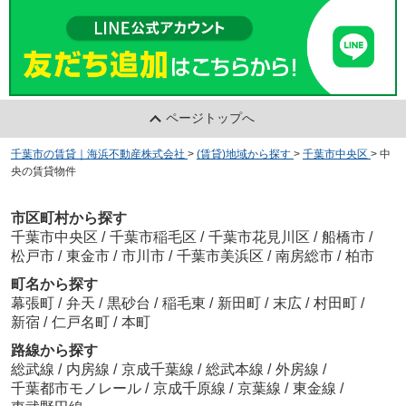
ページトップへ
千葉市の賃貸｜海浜不動産株式会社
>
(賃貸)地域から探す
>
千葉市中央区
>
中
央の賃貸物件
市区町村から探す
千葉市中央区
/
千葉市稲毛区
/
千葉市花見川区
/
船橋市
/
松戸市
/
東金市
/
市川市
/
千葉市美浜区
/
南房総市
/
柏市
町名から探す
幕張町
/
弁天
/
黒砂台
/
稲毛東
/
新田町
/
末広
/
村田町
/
新宿
/
仁戸名町
/
本町
路線から探す
総武線
/
内房線
/
京成千葉線
/
総武本線
/
外房線
/
千葉都市モノレール
/
京成千原線
/
京葉線
/
東金線
/