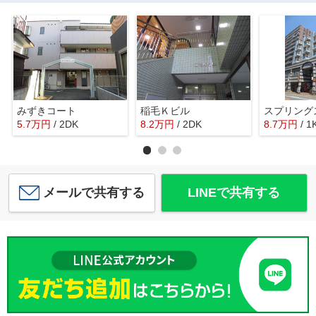
みずきコート
稲毛Ｋビル
スプリング
5.7
万
円
/ 2DK
8.2
万
円
/ 2DK
8.7
万
円
/ 1
メールで共有する
LINEで共有する