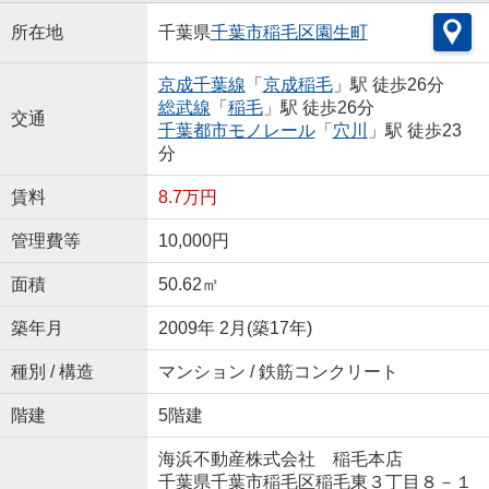
所在地
千葉県
千葉市稲毛区
園生町
京成千葉線
「
京成稲毛
」駅 徒歩26分
総武線
「
稲毛
」駅 徒歩26分
交通
千葉都市モノレール
「
穴川
」駅 徒歩23
分
賃料
8.7万円
管理費等
10,000円
面積
50.62㎡
築年月
2009年 2月(築17年)
種別 / 構造
マンション / 鉄筋コンクリート
階建
5階建
海浜不動産株式会社 稲毛本店
千葉県千葉市稲毛区稲毛東３丁目８－１