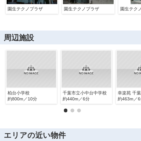
園生テクノプラザ
園生テクノプラザ
園生テク
周辺施設
柏台小学校
千葉市立小中台中学校
幸楽苑 千
約800m／10分
約440m／6分
約463m／
エリアの近い物件