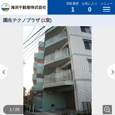
閲覧履歴
お気に入り
メニュー
1
0
園生テクノプラザ (
1
室)
1 / 28