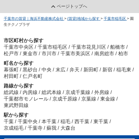
ページトップへ
千葉市の賃貸｜海浜不動産株式会社
>
(賃貸)地域から探す
>
千葉市稲毛区
>
園
生テクノプラザ
市区町村から探す
千葉市中央区
/
千葉市稲毛区
/
千葉市花見川区
/
船橋市
/
松戸市
/
東金市
/
市川市
/
千葉市美浜区
/
南房総市
/
柏市
町名から探す
幕張町
/
黒砂台
/
中央
/
末広
/
弁天
/
新田町
/
新宿
/
稲毛東
/
村田町
/
仁戸名町
路線から探す
総武線
/
内房線
/
総武本線
/
京成千葉線
/
外房線
/
千葉都市モノレール
/
京成千原線
/
京葉線
/
東金線
/
東武野田線
駅から探す
千葉
/
千葉中央
/
本千葉
/
稲毛
/
西千葉
/
東千葉
/
京成稲毛
/
千葉寺
/
蘇我
/
大森台