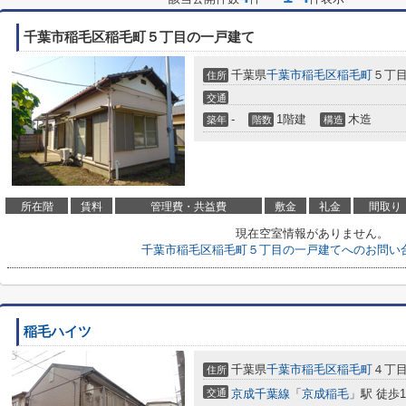
千葉市稲毛区稲毛町５丁目の一戸建て
千葉県
千葉市稲毛区
稲毛町
５丁
住所
交通
-
1階建
木造
築年
階数
構造
所在階
賃料
管理費・共益費
敷金
礼金
間取り
現在空室情報がありません。
千葉市稲毛区稲毛町５丁目の一戸建てへのお問い
稲毛ハイツ
千葉県
千葉市稲毛区
稲毛町
４丁
住所
交通
京成千葉線
「
京成稲毛
」駅 徒歩1