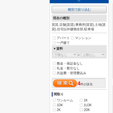
種別で絞り込む
現在の種別
賃貸,店舗(賃貸),事務所(賃貸),土地(賃
貸),住宅以外建物全部,駐車場
アパート
マンション
一戸建て
▼賃料
～
敷金・保証金なし
礼金・敷引なし
共益費・管理費込み
4
件が該当
間取り
ワンルーム
1K
1DK
1LDK
2K
2DK