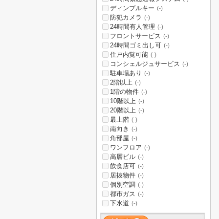
ディンプルキー
(-)
防犯カメラ
(-)
24時間有人管理
(-)
フロントサービス
(-)
24時間ゴミ出し可
(-)
住戸内覧可能
(-)
コンシェルジュサービス
(-)
駐車場あり
(-)
2階以上
(-)
1階の物件
(-)
10階以上
(-)
20階以上
(-)
最上階
(-)
南向き
(-)
角部屋
(-)
ワンフロア
(-)
高層ビル
(-)
飲食店可
(-)
居抜物件
(-)
個別空調
(-)
都市ガス
(-)
下水道
(-)