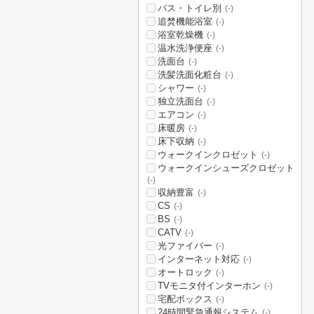
バス・トイレ別
(-)
追焚機能浴室
(-)
浴室乾燥機
(-)
温水洗浄便座
(-)
洗面台
(-)
洗髪洗面化粧台
(-)
シャワー
(-)
独立洗面台
(-)
エアコン
(-)
床暖房
(-)
床下収納
(-)
ウォークインクロゼット
(-)
ウォークインシューズクロゼット
(-)
収納豊富
(-)
CS
(-)
BS
(-)
CATV
(-)
光ファイバー
(-)
インターネット対応
(-)
オートロック
(-)
TVモニタ付インターホン
(-)
宅配ボックス
(-)
24時間緊急通報システム
(-)