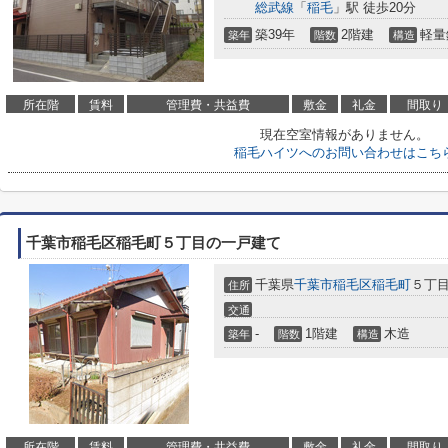
総武線
「
稲毛
」駅 徒歩20分
築39年
2階建
軽量
築年
階数
構造
所在階
賃料
管理費・共益費
敷金
礼金
間取り
現在空室情報がありません。
稲毛ハイツへのお問い合わせはこち
千葉市稲毛区稲毛町５丁目の一戸建て
千葉県
千葉市稲毛区
稲毛町
５丁
住所
交通
-
1階建
木造
築年
階数
構造
所在階
賃料
管理費・共益費
敷金
礼金
間取り