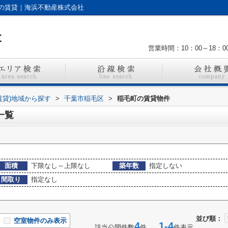
の賃貸｜海浜不動産株式会社
営業時間：10：00～18：0
賃貸)地域から探す
>
千葉市稲毛区
>
稲毛町の賃貸物件
一覧
面積
下限なし～上限なし
築年数
指定しない
間取り
指定なし
並び順：
空室物件のみ表示
4
1-4
該当公開件数
件
件表示