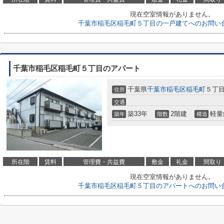
現在空室情報がありません。
千葉市稲毛区稲毛町５丁目の一戸建てへのお問い
千葉市稲毛区稲毛町５丁目のアパート
千葉県
千葉市稲毛区
稲毛町
５丁
住所
交通
築33年
2階建
軽量
築年
階数
構造
所在階
賃料
管理費・共益費
敷金
礼金
間取り
現在空室情報がありません。
千葉市稲毛区稲毛町５丁目のアパートへのお問い