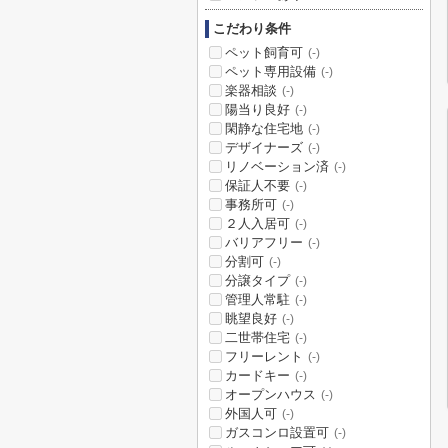
こだわり条件
ペット飼育可
(-)
ペット専用設備
(-)
楽器相談
(-)
陽当り良好
(-)
閑静な住宅地
(-)
デザイナーズ
(-)
リノベーション済
(-)
保証人不要
(-)
事務所可
(-)
２人入居可
(-)
バリアフリー
(-)
分割可
(-)
分譲タイプ
(-)
管理人常駐
(-)
眺望良好
(-)
二世帯住宅
(-)
フリーレント
(-)
カードキー
(-)
オープンハウス
(-)
外国人可
(-)
ガスコンロ設置可
(-)