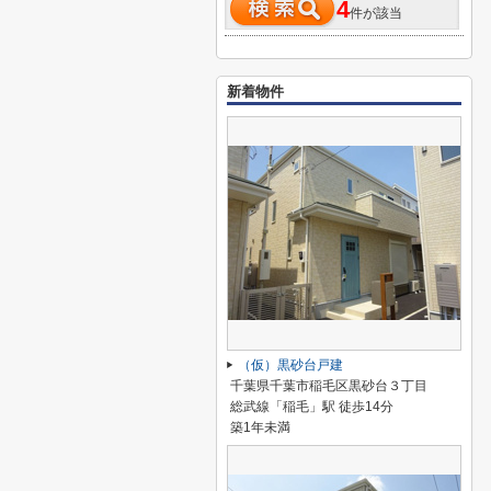
4
件が該当
新着物件
（仮）黒砂台戸建
千葉県千葉市稲毛区黒砂台３丁目
総武線「稲毛」駅 徒歩14分
築1年未満