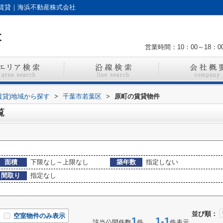
賃貸｜海浜不動産株式会社
営業時間：10：00～18：0
賃貸)地域から探す
>
千葉市若葉区
>
原町の賃貸物件
覧
面積
下限なし～上限なし
築年数
指定しない
間取り
指定なし
並び順：
空室物件のみ表示
1
1-1
該当公開件数
件
件表示