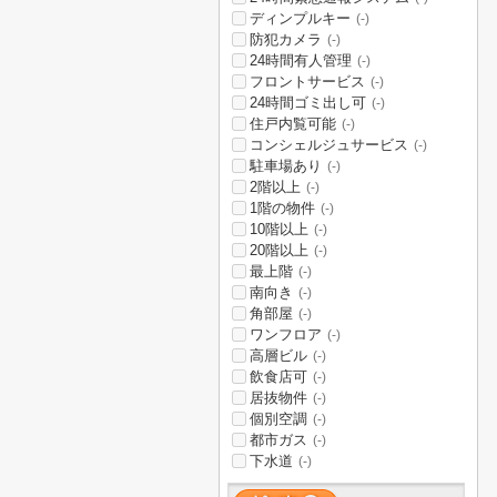
ディンプルキー
(-)
防犯カメラ
(-)
24時間有人管理
(-)
フロントサービス
(-)
24時間ゴミ出し可
(-)
住戸内覧可能
(-)
コンシェルジュサービス
(-)
駐車場あり
(-)
2階以上
(-)
1階の物件
(-)
10階以上
(-)
20階以上
(-)
最上階
(-)
南向き
(-)
角部屋
(-)
ワンフロア
(-)
高層ビル
(-)
飲食店可
(-)
居抜物件
(-)
個別空調
(-)
都市ガス
(-)
下水道
(-)