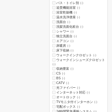
バス・トイレ別
(-)
追焚機能浴室
(-)
浴室乾燥機
(-)
温水洗浄便座
(-)
洗面台
(-)
洗髪洗面化粧台
(-)
シャワー
(-)
独立洗面台
(-)
エアコン
(-)
床暖房
(-)
床下収納
(-)
ウォークインクロゼット
(-)
ウォークインシューズクロゼット
(-)
収納豊富
(-)
CS
(-)
BS
(-)
CATV
(-)
光ファイバー
(-)
インターネット対応
(-)
オートロック
(-)
TVモニタ付インターホン
(-)
宅配ボックス
(-)
24時間緊急通報システム
(-)