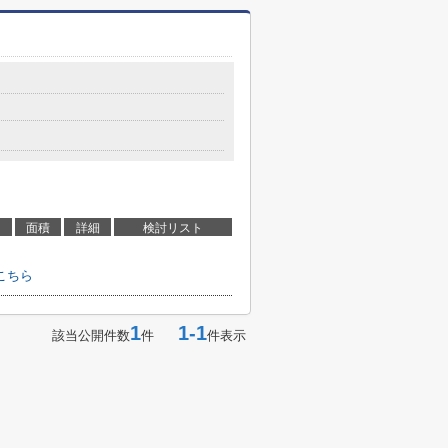
面積
詳細
検討リスト
こちら
1
1-1
該当公開件数
件
件表示