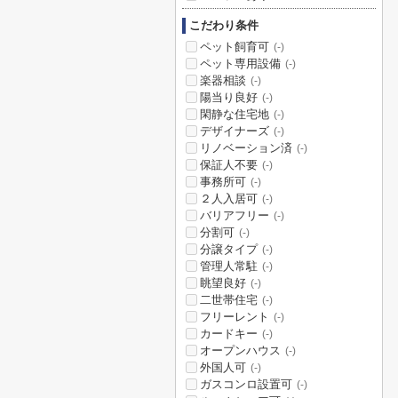
こだわり条件
ペット飼育可
(-)
ペット専用設備
(-)
楽器相談
(-)
陽当り良好
(-)
閑静な住宅地
(-)
デザイナーズ
(-)
リノベーション済
(-)
保証人不要
(-)
事務所可
(-)
２人入居可
(-)
バリアフリー
(-)
分割可
(-)
分譲タイプ
(-)
管理人常駐
(-)
眺望良好
(-)
二世帯住宅
(-)
フリーレント
(-)
カードキー
(-)
オープンハウス
(-)
外国人可
(-)
ガスコンロ設置可
(-)