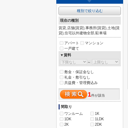
種別で絞り込む
現在の種別
賃貸,店舗(賃貸),事務所(賃貸),土地(賃
貸),住宅以外建物全部,駐車場
アパート
マンション
一戸建て
▼賃料
～
敷金・保証金なし
礼金・敷引なし
共益費・管理費込み
1
件が該当
間取り
ワンルーム
1K
1DK
1LDK
2K
2DK