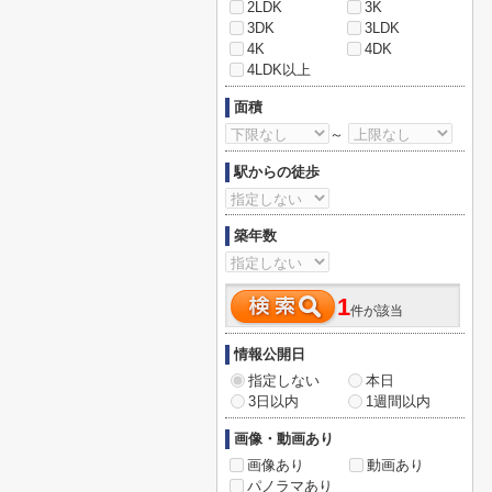
2LDK
3K
3DK
3LDK
4K
4DK
4LDK以上
面積
～
駅からの徒歩
築年数
1
件が該当
情報公開日
指定しない
本日
3日以内
1週間以内
画像・動画あり
画像あり
動画あり
パノラマあり