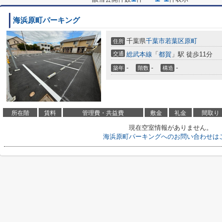
海浜原町パーキング
千葉県
千葉市若葉区
原町
住所
交通
総武本線
「
都賀
」駅 徒歩11分
-
-
-
築年
階数
構造
所在階
賃料
管理費・共益費
敷金
礼金
間取り
現在空室情報がありません。
海浜原町パーキングへのお問い合わせは