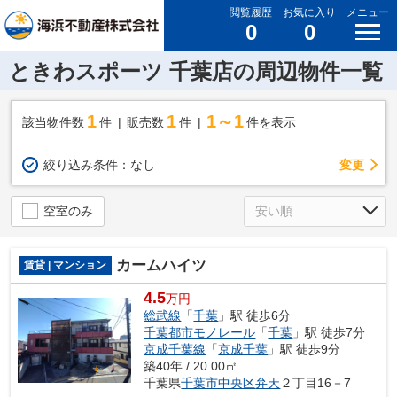
閲覧履歴
お気に入り
メニュー
0
0
ときわスポーツ 千葉店の周辺物件一覧
1
1
1～1
該当物件数
件
販売数
件
件を表示
変更
絞り込み条件：
なし
空室のみ
カームハイツ
賃貸 | マンション
4.5
万円
総武線
「
千葉
」駅 徒歩6分
千葉都市モノレール
「
千葉
」駅 徒歩7分
京成千葉線
「
京成千葉
」駅 徒歩9分
築40年 / 20.00㎡
千葉県
千葉市中央区
弁天
２丁目16－7