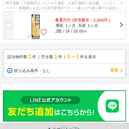
JR千葉駅・千葉都市モノレール千葉駅・京成千葉駅に徒歩圏、コンビニ・ス
ーパー・図書館にも近く生活大変便利です！！春には千葉公園でお花見もで
きます♪ エアコン1台付☆都市ガス☆日当...
4.5
万
円
(管理費等：2,000円 )
1ヶ月
1ヶ月
敷金
礼金
2階 / 1K / 20.00㎡
1
1
1～1
該当物件数
件
空き数
件
件を表示
変更
絞り込み条件：
なし
ページトップへ