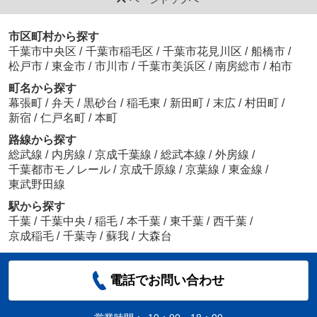
市区町村から探す
千葉市中央区
/
千葉市稲毛区
/
千葉市花見川区
/
船橋市
/
松戸市
/
東金市
/
市川市
/
千葉市美浜区
/
南房総市
/
柏市
町名から探す
幕張町
/
弁天
/
黒砂台
/
稲毛東
/
新田町
/
末広
/
村田町
/
新宿
/
仁戸名町
/
本町
路線から探す
総武線
/
内房線
/
京成千葉線
/
総武本線
/
外房線
/
千葉都市モノレール
/
京成千原線
/
京葉線
/
東金線
/
東武野田線
駅から探す
千葉
/
千葉中央
/
稲毛
/
本千葉
/
東千葉
/
西千葉
/
京成稲毛
/
千葉寺
/
蘇我
/
大森台
電話でお問い合わせ