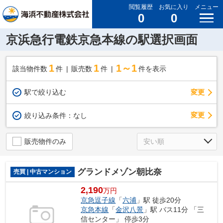
閲覧履歴
お気に入り
メニュー
0
0
京浜急行電鉄京急本線の駅選択画面
1
1
1～1
該当物件数
件
販売数
件
件を表示
駅で絞り込む
変更
変更
絞り込み条件：
なし
販売物件のみ
グランドメゾン朝比奈
売買 | 中古マンション
2,190
万円
京急逗子線
「
六浦
」駅 徒歩20分
京急本線
「
金沢八景
」駅 バス11分 「三
信センター」 停歩3分