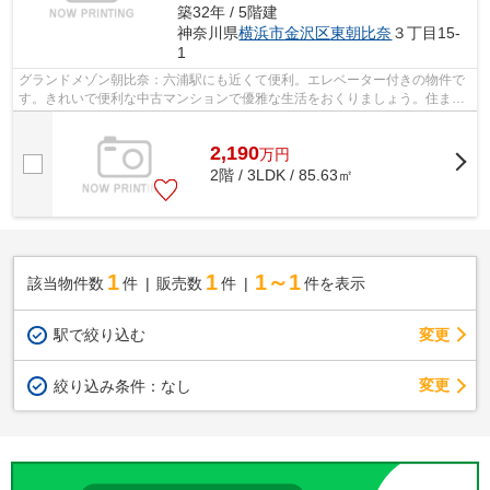
築32年 / 5階建
神奈川県
横浜市金沢区
東朝比奈
３丁目15-
1
グランドメゾン朝比奈：六浦駅にも近くて便利。エレベーター付きの物件で
す。きれいで便利な中古マンションで優雅な生活をおくりましょう。住まい
探しで大切なことは、信頼できる不動...
2,190
万
円
2階 / 3LDK / 85.63㎡
1
1
1～1
該当物件数
件
販売数
件
件を表示
駅で絞り込む
変更
変更
絞り込み条件：
なし