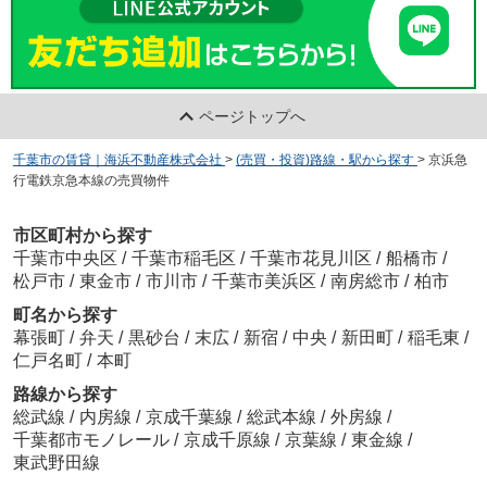
ページトップへ
千葉市の賃貸｜海浜不動産株式会社
>
(売買・投資)路線・駅から探す
>
京浜急
行電鉄京急本線の売買物件
市区町村から探す
千葉市中央区
/
千葉市稲毛区
/
千葉市花見川区
/
船橋市
/
松戸市
/
東金市
/
市川市
/
千葉市美浜区
/
南房総市
/
柏市
町名から探す
幕張町
/
弁天
/
黒砂台
/
末広
/
新宿
/
中央
/
新田町
/
稲毛東
/
仁戸名町
/
本町
路線から探す
総武線
/
内房線
/
京成千葉線
/
総武本線
/
外房線
/
千葉都市モノレール
/
京成千原線
/
京葉線
/
東金線
/
東武野田線