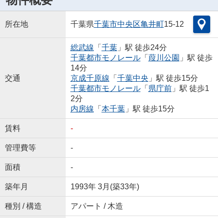
所在地
千葉県
千葉市中央区
亀井町
15-12
総武線
「
千葉
」駅 徒歩24分
千葉都市モノレール
「
葭川公園
」駅 徒歩
14分
交通
京成千原線
「
千葉中央
」駅 徒歩15分
千葉都市モノレール
「
県庁前
」駅 徒歩1
2分
内房線
「
本千葉
」駅 徒歩15分
賃料
-
管理費等
-
面積
-
築年月
1993年 3月(築33年)
種別 / 構造
アパート / 木造