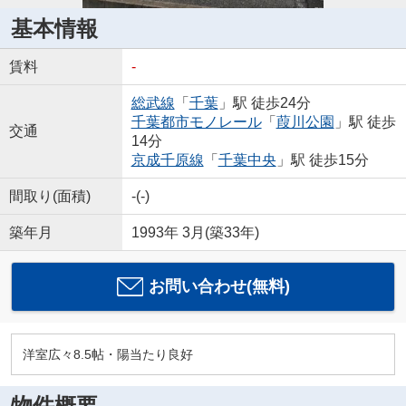
基本情報
賃料
-
総武線
「
千葉
」駅 徒歩24分
千葉都市モノレール
「
葭川公園
」駅 徒歩
交通
14分
京成千原線
「
千葉中央
」駅 徒歩15分
間取り(面積)
-(-)
築年月
1993年 3月(築33年)
お問い合わせ(無料)
洋室広々8.5帖・陽当たり良好
物件概要