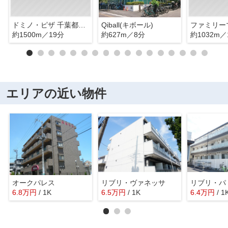
ドミノ・ピザ 千葉都町店
Qiball(キボール)
約1500m／19分
約627m／8分
約1032m／
エリアの近い物件
オークパレス
リブリ・ヴァネッサ
リブリ・パ
6.8
万
円
/ 1K
6.5
万
円
/ 1K
6.4
万
円
/ 1