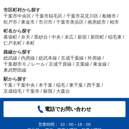
市区町村から探す
千葉市中央区
/
千葉市稲毛区
/
千葉市花見川区
/
船橋市
/
松戸市
/
東金市
/
市川市
/
千葉市美浜区
/
南房総市
/
柏市
町名から探す
幕張町
/
弁天
/
黒砂台
/
中央
/
末広
/
新宿
/
新田町
/
稲毛東
/
仁戸名町
/
本町
路線から探す
総武線
/
内房線
/
総武本線
/
京成千葉線
/
外房線
/
千葉都市モノレール
/
京成千原線
/
京葉線
/
東金線
/
東武野田線
駅から探す
千葉
/
千葉中央
/
本千葉
/
稲毛
/
東千葉
/
西千葉
/
京成稲毛
/
千葉寺
/
蘇我
/
大森台
電話でお問い合わせ
営業時間：
10：00～18：00