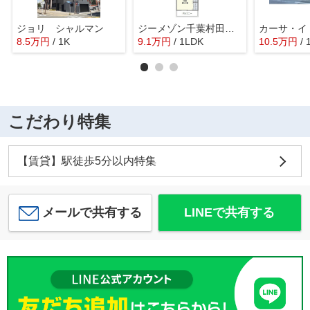
ジョリ シャルマン
ジーメゾン千葉村田町エベッラ
8.5
万
円
/ 1K
9.1
万
円
/ 1LDK
10.5
万
円
/
こだわり特集
【賃貸】駅徒歩5分以内特集
メールで共有する
LINEで共有する