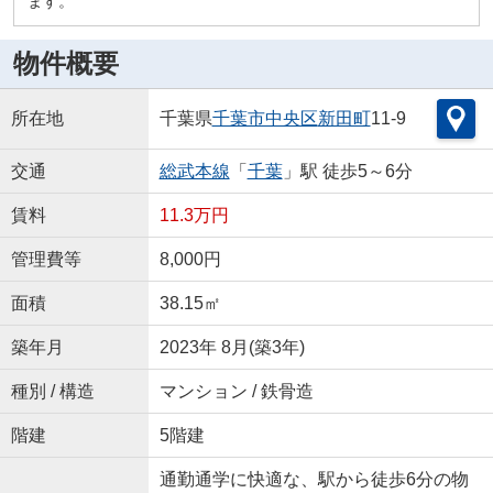
ます。
物件概要
所在地
千葉県
千葉市中央区
新田町
11-9
交通
総武本線
「
千葉
」駅 徒歩5～6分
賃料
11.3万円
管理費等
8,000円
面積
38.15㎡
築年月
2023年 8月(築3年)
種別 / 構造
マンション / 鉄骨造
階建
5階建
通勤通学に快適な、駅から徒歩6分の物