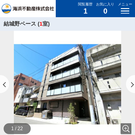
閲覧履歴
お気に入り
メニュー
1
0
結城野ベース (
1
室)
1 / 22