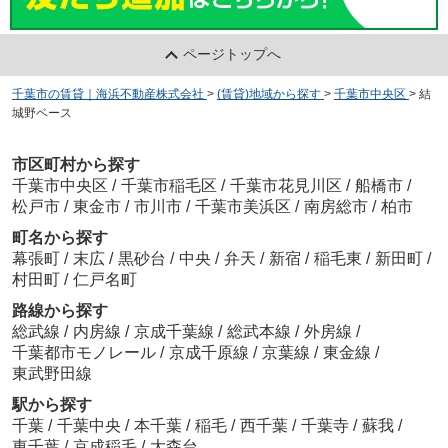
ページトップへ
千葉市の賃貸｜海浜不動産株式会社
>
(賃貸)地域から探す
>
千葉市中央区
>
結
城野ベース
市区町村から探す
千葉市中央区
/
千葉市稲毛区
/
千葉市花見川区
/
船橋市
/
松戸市
/
東金市
/
市川市
/
千葉市美浜区
/
南房総市
/
柏市
町名から探す
幕張町
/
末広
/
黒砂台
/
中央
/
弁天
/
新宿
/
稲毛東
/
新田町
/
村田町
/
仁戸名町
路線から探す
総武線
/
内房線
/
京成千葉線
/
総武本線
/
外房線
/
千葉都市モノレール
/
京成千原線
/
京葉線
/
東金線
/
東武野田線
駅から探す
千葉
/
千葉中央
/
本千葉
/
稲毛
/
西千葉
/
千葉寺
/
蘇我
/
東千葉
/
京成稲毛
/
大森台